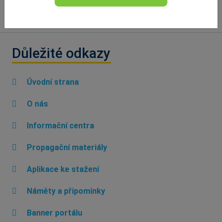
Důležité odkazy
Úvodní strana
O nás
Informační centra
Propagační materiály
Aplikace ke stažení
Náměty a připomínky
Banner portálu