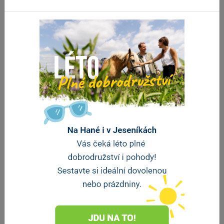
+
−
Leaflet
|
© Seznam.cz a.s. a další