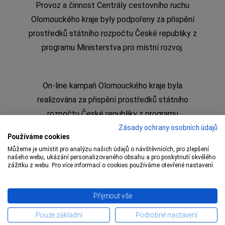
Provoz a činnost Centrály cestovního ruchu
Olomouckého kraje byly podpořeny za přispění
prostředků státního rozpočtu České republiky z
programu Ministerstva pro místní rozvoj.
On-line kampaň Olomouckého kraje byla
realizována za přispění prostředků státního
rozpočtu České republiky z programu
Ministerstva pro místní rozvoj
Zásady ochrany osobních údajů
Používáme cookies
Můžeme je umístit pro analýzu našich údajů o návštěvnících, pro zlepšení
našeho webu, ukázání personalizovaného obsahu a pro poskytnutí skvělého
zážitku z webu. Pro více informací o cookies používáme otevřené nastavení.
Copyright © 2009 – 1 Olomoucký kraj,
Centrála
Přijmout vše
cestovního ruchu Olomouckého kraje
Pouze základní
Podrobné nastavení