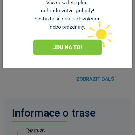
HolbaFEST
Pivovar
Holba
Hanušovice
ZOBRAZIT DALŠÍ
Informace o trase
Typ trasy: