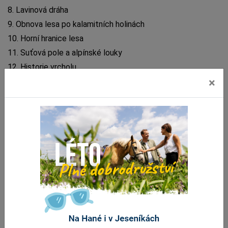
8. Lavinová dráha
9. Obnova lesa po kalamitních holinách
10. Horní hranice lesa
11. Suťová pole a alpínské louky
12. Historie vrcholu
×
13. Vrchovištní rašeliniště
14. Historie Staroměstska
15.
Chata Návrš
í
Tipy v okolí
Akce