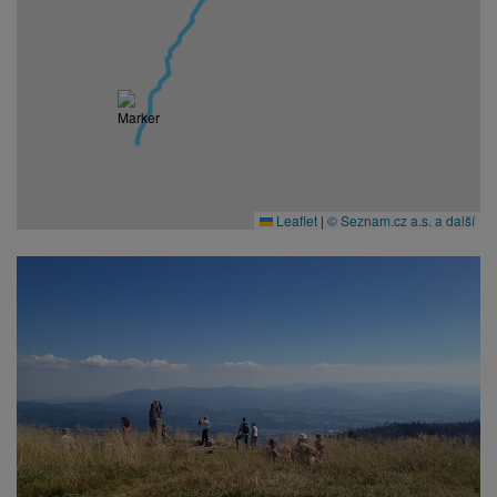
Leaflet
|
© Seznam.cz a.s. a další