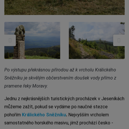
Po výstupu překrásnou přírodou až k vrcholu Králického
Sněžníku je skvělým občerstvením doušek vody přímo z
pramene řeky Moravy.
Jednu z nejkrásnějších turistických procházek v Jeseníkách
můžeme zažít, pokud se vydáme po naučné stezce
pohořím
Králického Sněžníku
.
Nejvyšším vrcholem
samostatného horského masivu, jímž prochází česko -