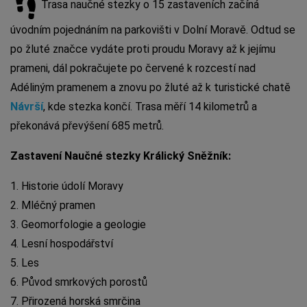
Trasa naučné stezky o 15 zastaveních začíná
úvodním pojednáním na parkovišti v Dolní Moravě. Odtud se
po žluté značce vydáte proti proudu Moravy až k jejímu
prameni, dál pokračujete po červené k rozcestí nad
Adéliným pramenem a znovu po žluté až k turistické chatě
Návrší
, kde stezka končí. Trasa měří 14 kilometrů a
překonává převýšení 685 metrů.
Zastavení Naučné stezky Králický Sněžník:
1. Historie údolí Moravy
2. Mléčný pramen
3. Geomorfologie a geologie
4. Lesní hospodářství
5. Les
6. Původ smrkových porostů
7. Přirozená horská smrčina