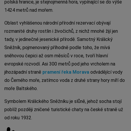
polská hranice, je stejnojmenná hora, vypínající se do výše
1424 metrů nad mořem.
Oblast vyhlášenou národní přírodní rezervací obývají
rozmanité druhy rostlin i živočichů, z nichž mnohé žijí jen
tady, v jedinečné jesenické přírodě. Samotný Králický
Sněžník, pojmenovaný příhodně podle toho, že mívá
sněhovou čepici až osm měsíců v roce, tvoří hlavní
evropské rozvodí. Asi 300 metrů pod jeho vrcholem na
jihozápadní straně
pramení řeka Morava
odvádějící vody
do Černého moře, zatímco voda z druhé strany hory míří do
moře Baltského.
Symbolem Králického Sněžníku je slůně, jehož socha stojí
poblíž později zničené turistické chaty na české straně už
od roku 1932.