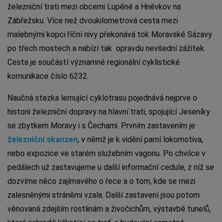
železniční trati mezi obcemi Lupěné a Hněvkov na
Zábřežsku. Více než dvoukilometrová cesta mezi
malebnými kopci říční nivy překonává tok Moravské Sázavy
po třech mostech a nabízí tak opravdu nevšední zážitek.
Cesta je součástí významné regionální cyklistické
komunikace číslo 6232.
Naučná stezka lemující cyklotrasu pojednává nejprve o
historii železniční dopravy na hlavní trati, spojující Jeseníky
se zbytkem Moravy i s Čechami. Prvním zastavením je
železniční skanzen
, v němž je k vidění parní lokomotiva,
nebo expozice ve starém služebním vagonu. Po chvilce v
pedálech už zastavujeme u další informační cedule, z níž se
dozvíme něco zajímavého o řece a o tom, kde se mezi
zalesněnými stráněmi vzala. Další zastavení jsou potom
věnovaná zdejším rostlinám a živočichům, výstavbě tunelů,