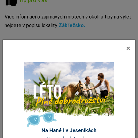
Tip pro Vás
Více informací o zajímavých místech v okolí a tipy na výlet
nejdete v popisu lokality
Zábřežsko.
×
Tipy v okolí
Akce
LOUTKY
VLASTA
NA