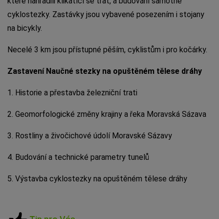
které nahradili klikatící se trať, a budování samotné
cyklostezky. Zastávky jsou vybavené posezením i stojany
na bicykly.
Necelé 3 km jsou přístupné pěším, cyklistům i pro kočárky.
Zastavení Naučné stezky na opuštěném tělese dráhy
1. Historie a přestavba železniční trati
2. Geomorfologické změny krajiny a řeka Moravská Sázava
3. Rostliny a živočichové údolí Moravské Sázavy
4. Budování a technické parametry tunelů
5. Výstavba cyklostezky na opuštěném tělese dráhy