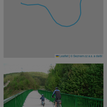
Leaflet
|
© Seznam.cz a.s. a další