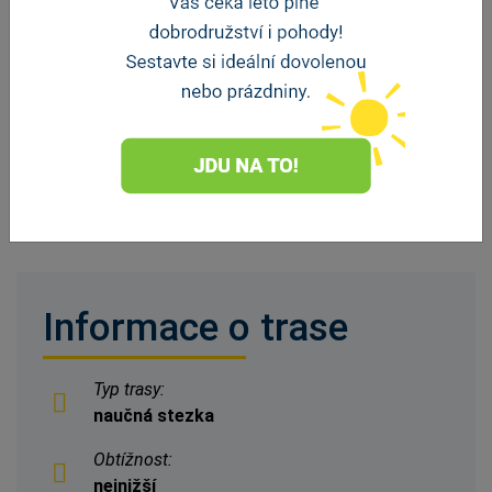
A BEJLÍ
REDL
OCET
Galerie
Mohelnické
Mohelnické
Lautner
kulturní a
kulturní a
Mohelnice
sportovní
sportovní
centrum
centrum
ZOBRAZIT DALŠÍ
Informace o trase
Typ trasy:
naučná stezka
Obtížnost:
nejnižší