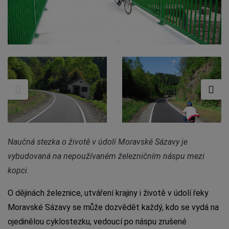
Naučná stezka o životě v údolí Moravské Sázavy je
vybudovaná na nepoužívaném železničním náspu mezi
kopci.
O dějinách železnice, utváření krajiny i životě v údolí řeky
Moravské Sázavy se může dozvědět každý, kdo se vydá na
ojedinělou cyklostezku, vedoucí po náspu zrušené