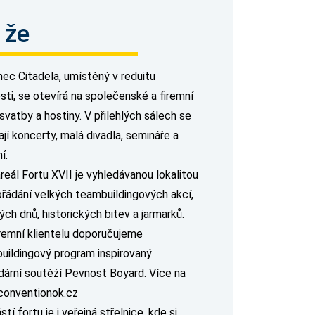
 že
nec Citadela, umístěný v reduitu
sti, se otevírá na společenské a firemní
svatby a hostiny. V přilehlých sálech se
jí koncerty, malá divadla, semináře a
í.
reál Fortu XVII je vyhledávanou lokalitou
ořádání velkých teambuildingových akcí,
ch dnů, historických bitev a jarmarků.
iremní klientelu doporučujeme
uildingový program inspirovaný
dární soutěží Pevnost Boyard. Více na
onventionok.cz
tí fortu je i veřejná střelnice, kde si