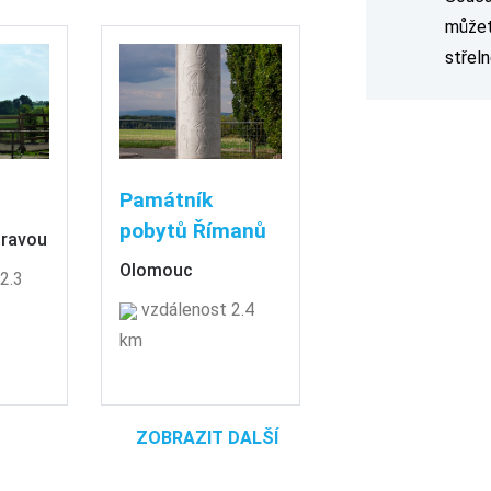
můžet
střeln
Památník
pobytů Římanů
oravou
Olomouc
2.3
vzdálenost 2.4
km
ZOBRAZIT DALŠÍ