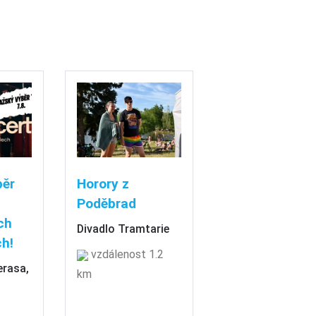
běr
Horory z
Poděbrad
ch
Divadlo Tramtarie
h!
vzdálenost 1.2
erasa,
km