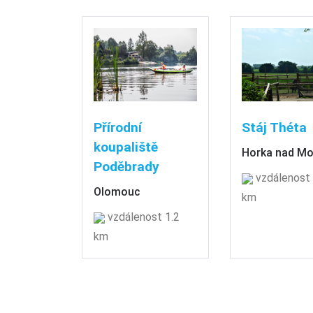
Přírodní
Stáj Théta
koupaliště
Horka nad M
Poděbrady
vzdálenost 
Olomouc
km
vzdálenost 1.2
km