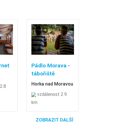
rnet
Pádlo Morava -
tábořiště
Horka nad Moravou
2.8
vzdálenost 2.9
km
ZOBRAZIT DALŠÍ