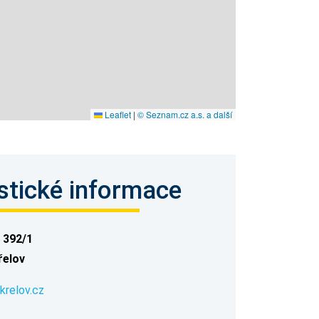
Leaflet
|
© Seznam.cz a.s. a další
stické informace
 392/1
řelov
krelov.cz