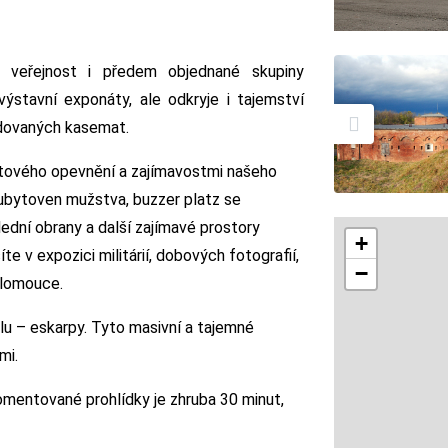
 veřejnost i předem objednané skupiny
ýstavní exponáty, ale odkryje i tajemství
udovaných kasemat.
rtového opevnění a zajímavostmi našeho
, ubytoven mužstva, buzzer platz se
ední obrany a další zajímavé prostory
+
 v expozici militárií, dobových fotografií,
−
Olomouce.
u – eskarpy. Tyto masivní a tajemné
emi.
komentované prohlídky je zhruba 30 minut,