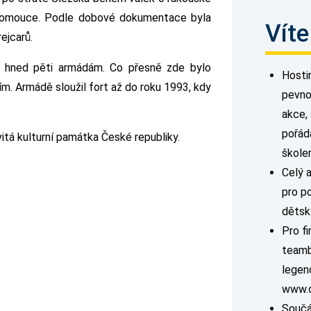
 Olomouce. Podle dobové dokumentace byla
Víte
rejcarů.
žil hned pěti armádám. Co přesně zde bylo
Hosti
m. Armádě sloužil fort až do roku 1993, kdy
pevno
akce, 
pořáda
tá kulturní památka České republiky.
školen
Celý a
pro p
dětský
Pro f
teamb
legen
www.c
Součás