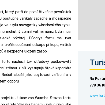
rt, který patří do první čtveřice pevnůstek
1850 postupně vznikaly západně a jihozápadně
 je ve stylu novogotiky winsdorského typu.
 je mohutný zemní val, na němž byla mezi
elecká výzbroj. Půdorys fortu má tvar
na tvořila současně eskarpu příkopu, vnitřek
ců a bezpečné uložení zásob.
Turi
fortu nachází tzv. středový podkovovitý
ní stěnou, z níž vystupuje šíjová kaponiéra
 Reduit sloužil jako ubytovací zařízení a v
Na Fortu
stem odporu.
778 36 K
www.fort
 projektu Juliuse von Wurmba. Stavba fortu
á po strátě Slezska během válek o rakouské