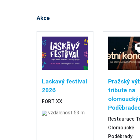
Akce
Laskavý festival
Pražský vý
2026
tribute na
olomoucký
FORT XX
Poděbradec
vzdálenost 53 m
Restaurace T
Olomoucké
Poděbrady