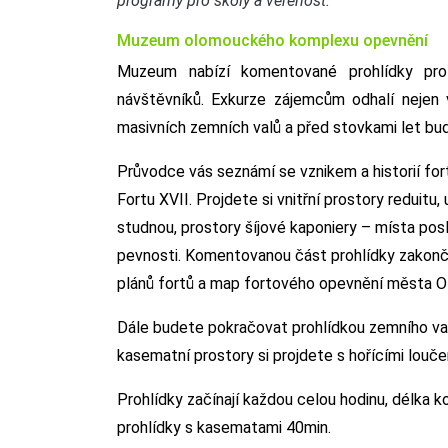
programy pro školy a veřenost.
Muzeum olomouckého komplexu opevnění
Muzeum nabízí komentované prohlídky pro
návštěvníků. Exkurze zájemcům odhalí nejen v
masivních zemních valů a před stovkami let b
Průvodce vás seznámí se vznikem a historií fo
Fortu XVII. Projdete si vnitřní prostory reduitu
studnou, prostory šíjové kaponiery – místa posl
pevnosti. Komentovanou část prohlídky zakončíte
plánů fortů a map fortového opevnění města 
Dále budete pokračovat prohlídkou zemního val
kasematní prostory si projdete s hořícími louč
Prohlídky začínají každou celou hodinu, délka 
prohlídky s kasematami 40min.