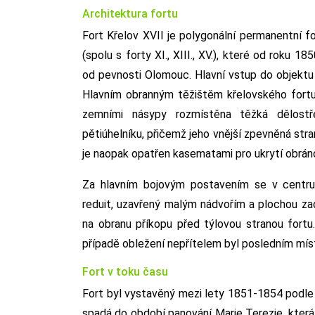
Architektura fortu
Fort Křelov XVII je polygonální permanentní fo
(spolu s forty XI., XIII., XV.), které od roku 
od pevnosti Olomouc. Hlavní vstup do objektu
Hlavním obranným těžištěm křelovského fortu
zemními násypy rozmístěna těžká dělostř
pětiúhelníku, přičemž jeho vnější zpevněná stra
je naopak opatřen kasematami pro ukrytí obrán
Za hlavním bojovým postavením se v centru 
reduit, uzavřený malým nádvořím a plochou zad
na obranu příkopu před týlovou stranou fortu.
případě obležení nepřítelem byl posledním mí
Fort v toku času
Fort byl vystavěný mezi lety 1851-1854 podle
spadá do období panování Marie Terezie, kter