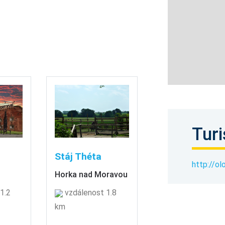
Turi
Stáj Théta
http://o
Horka nad Moravou
1.2
vzdálenost 1.8
km