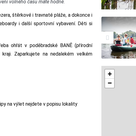
ávení volného času máte hodně.
ezera, štěrkové i travnaté pláže, a dokonce i
eboardy i další sportovní vybavení. Děti si
řeba ohřát v poděbradské BANĚ (přírodní
 kraji. Zaparkujete na nedalekém velkém
+
−
py na výlet nejdete v popisu lokality