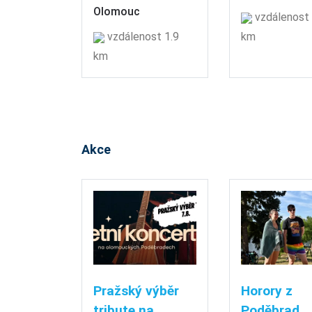
Olomouc
vzdálenost 
vzdálenost 1.9
km
km
Akce
Pražský výběr
Horory z
tribute na
Poděbrad