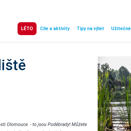
LÉTO
Cíle a aktivity
Tipy na výlet
Užitečné
iště
kosti Olomouce - to jsou Poděbrady! Můžete