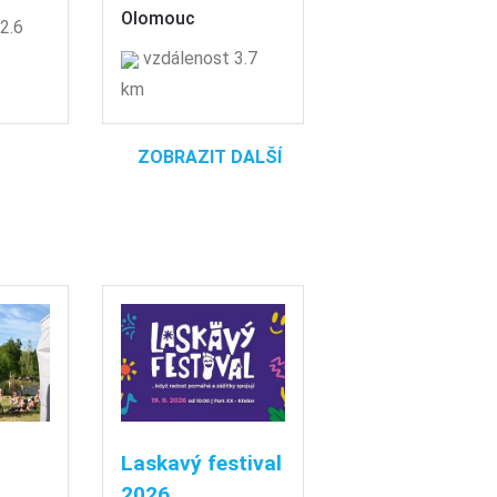
Olomouc
2.6
vzdálenost 3.7
km
ZOBRAZIT DALŠÍ
Laskavý festival
2026