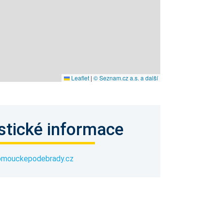
Leaflet
|
© Seznam.cz a.s. a další
stické informace
lomouckepodebrady.cz