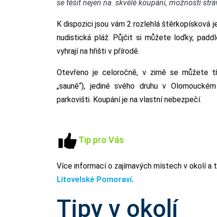
se těšit nejen na skvělé koupání, možností str
K dispozici jsou vám 2 rozlehlá štěrkopísková j
nudistická pláž. Půjčit si můžete loďky, paddl
vyhrají na hřišti v přírodě.
Otevřeno je celoročně, v zimě se můžete t
„sauně“), jediné svého druhu v Olomouckém
parkovišti. Koupání je na vlastní nebezpečí.
Tip pro Vás
Více informací o zajímavých místech v okolí a ti
Litovelské Pomoraví.
Tipy v okolí