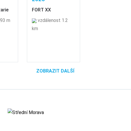
arie
FORT XX
 93 m
vzdálenost 1.2
km
ZOBRAZIT DALŠÍ