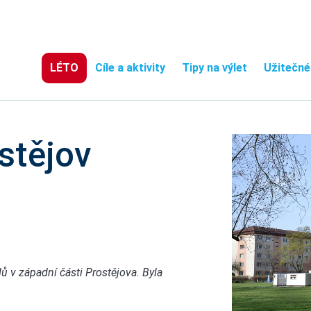
LÉTO
Cíle a aktivity
Tipy na výlet
Užitečné
stějov
 v západní části Prostějova. Byla