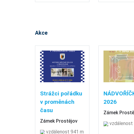
Akce
Strážci pořádku
NÁDVOŘÍČ
v proměnách
2026
času
Zámek Prostě
Zámek Prostějov
vzdálenost
vzdálenost 941 m