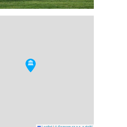
Leaflet
|
© Seznam.cz a.s. a další