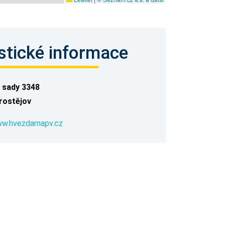
stické informace
 sady 3348
rostějov
ww.hvezdarnapv.cz