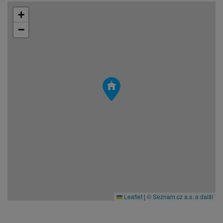
+
−
Leaflet
|
© Seznam.cz a.s. a další