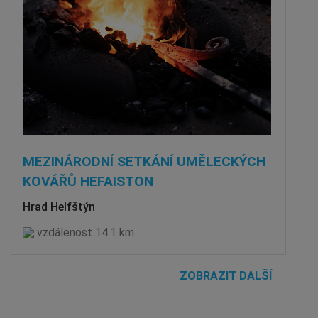
MEZINÁRODNÍ SETKÁNÍ UMĚLECKÝCH
KOVÁŘŮ HEFAISTON
Hrad Helfštýn
vzdálenost 14.1 km
ZOBRAZIT DALŠÍ