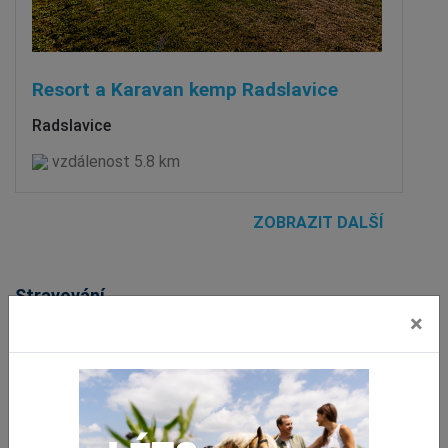
Resort a Karavan kemp Radslavice
Radslavice
vzdálenost 5.8 km
ZOBRAZIT DALŠÍ
Stravování
×