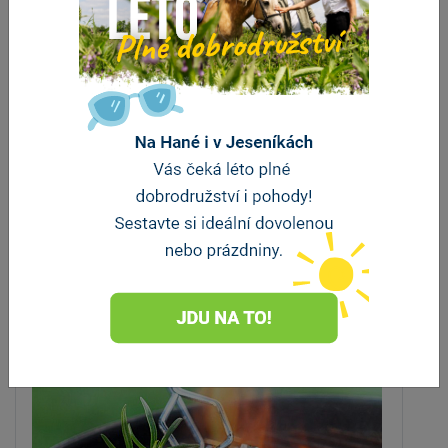
Restaurace a pivnice U Labutě
Přerov
vzdálenost 512 m