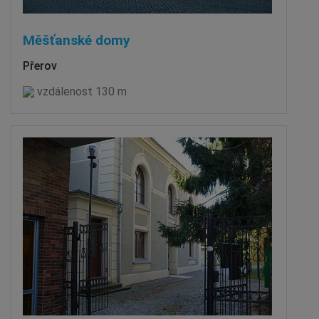
Měšťanské domy
Přerov
vzdálenost 130 m