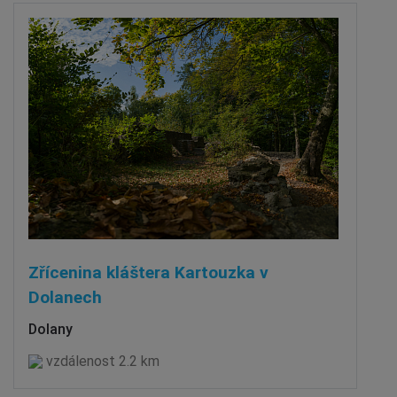
Zřícenina kláštera Kartouzka v
Dolanech
Dolany
vzdálenost 2.2 km