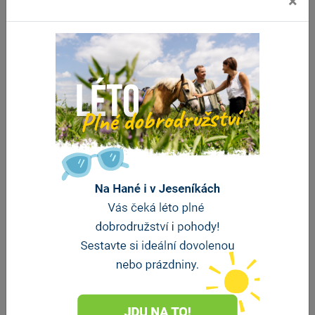
×
Restaurace Archa
Sv. Kopeček
vzdálenost 4.3 km