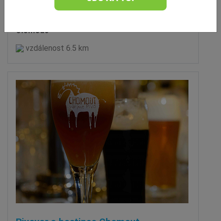
Pražírna & kavárna Café Gape
Olomouc
vzdálenost 6.5 km