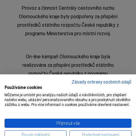
Provoz a činnost Centrály cestovního ruchu
Olomouckého kraje byly podpořeny za přispění
prostředků státního rozpočtu České republiky z
programu Ministerstva pro místní rozvoj.
On-line kampaň Olomouckého kraje byla
realizována za přispění prostředků státního
rozpočtu České republiky z programu
Ministerstva pro místní rozvoj
Zásady ochrany osobních údajů
Používáme cookies
Můžeme je umístit pro analýzu našich údajů o návštěvnících, pro zlepšení
našeho webu, ukázání personalizovaného obsahu a pro poskytnutí skvělého
zážitku z webu. Pro více informací o cookies používáme otevřené nastavení.
Copyright © 2009 – 1 Olomoucký kraj,
Centrála
Přijmout vše
cestovního ruchu Olomouckého kraje
Pouze základní
Podrobné nastavení