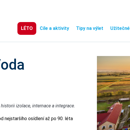
LÉTO
Cíle a aktivity
Tipy na výlet
Užitečné
Voda
torii izolace, internace a integrace.
d nejstaršího osídlení až po 90. léta