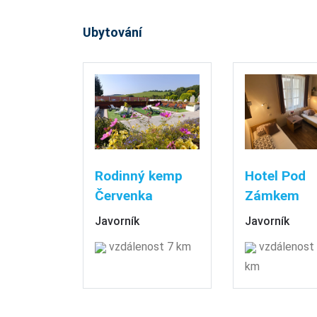
Ubytování
Rodinný kemp
Hotel Pod
Červenka
Zámkem
Javorník
Javorník
vzdálenost 7 km
vzdálenost 
km