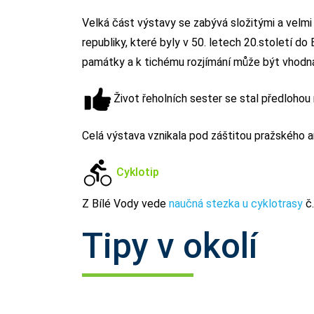
Velká část výstavy se zabývá složitými a velm
republiky, které byly v 50. letech 20.století do 
památky a k tichému rozjímání může být vhodn
Život řeholních sester se stal předloho
Celá výstava vznikala pod záštitou pražského a
Cyklotip
Z Bílé Vody vede
naučná stezka u cyklotrasy
č.
Tipy v okolí