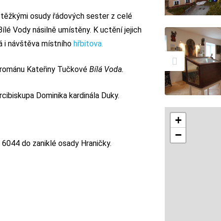
i těžkými osudy řádových sester z celé
Bílé Vody násilně umístěny. K uctění jejich
á i návštěva místního
hřbitova.
u románu Kateřiny Tučkové
Bílá Voda.
rcibiskupa Dominika kardinála Duky.
+
−
 6044 do zaniklé osady Hraničky.