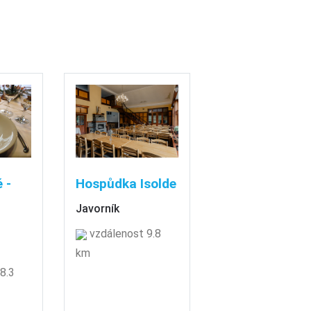
 -
Hospůdka Isolde
Javorník
vzdálenost 9.8
km
8.3