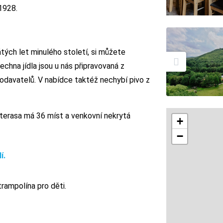
1928.
tých let minulého století, si můžete
echna jídla jsou u nás připravovaná z
dodavatelů. V nabídce taktéž nechybí pivo z
terasa má 36 míst a venkovní nekrytá
+
−
í.
trampolína pro děti.