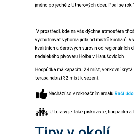
jméno po jedné z Utnerových dcer. Psal se rok 
V prostředí, kde na vás dýchne atmosféra třicá
vychutnávat výborná jídla od mistrů kuchařů. Vš
kvalitních a čerstvých surovin od regionálních 
nedalekého pivovaru Holba v Hanušovicích.
Hospůdka má kapacitu 24 míst, venkovní krytá 
terasa nabízí 32 míst k sezení.
Nachází se v rekreačním areálu
Račí údol
U terasy je také pískoviště, houpačka a 
Tipy v okolí