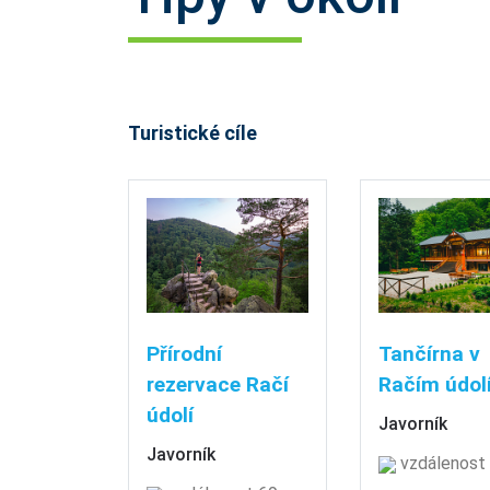
Turistické cíle
Přírodní
Tančírna v
rezervace Račí
Račím údol
údolí
Javorník
Javorník
vzdálenost