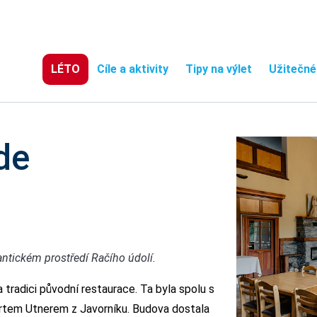
LÉTO
Cíle a aktivity
Tipy na výlet
Užitečné
de
mantickém prostředí Račího údolí.
tradici původní restaurace. Ta byla spolu s
rtem Utnerem z Javorníku. Budova dostala