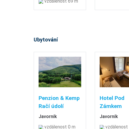
vzdálenost 69 m
Ubytování
Penzion & Kemp
Hotel Pod
Račí údolí
Zámkem
Javorník
Javorník
vzdálenost 0 m
vzdálenost 