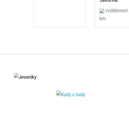
Javorník
vzdálenost 
km