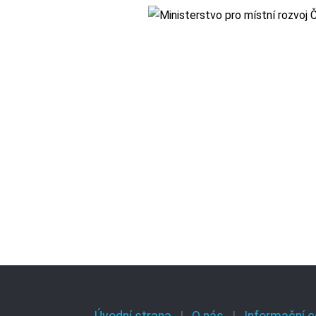
Úvodní strana
O nás
Informační c