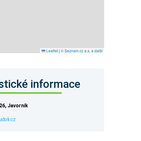
Leaflet
|
© Seznam.cz a.s. a další
stické informace
26, Javorník
doli.cz