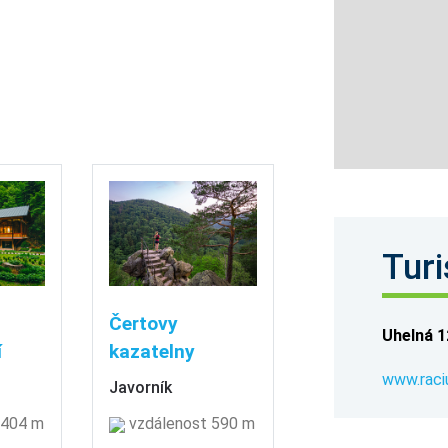
Turi
Čertovy
Uhelná 1
í
kazatelny
www.raciu
Javorník
 404 m
vzdálenost 590 m