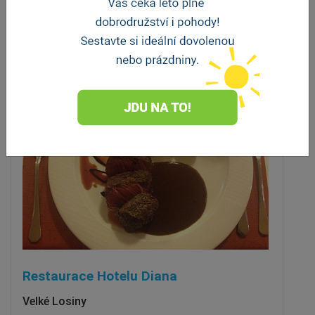
Stravování
Restaurace Hotelu Diana
Velké Losiny