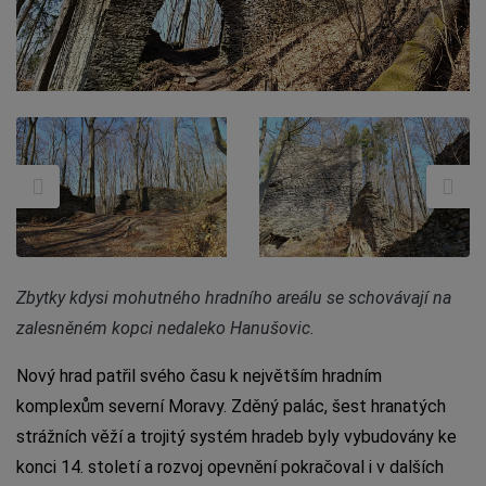
Zbytky kdysi mohutného hradního areálu se schovávají na
zalesněném kopci nedaleko Hanušovic.
Nový hrad patřil svého času k největším hradním
komplexům severní Moravy. Zděný palác, šest hranatých
strážních věží a trojitý systém hradeb byly vybudovány ke
konci 14. století a rozvoj opevnění pokračoval i v dalších