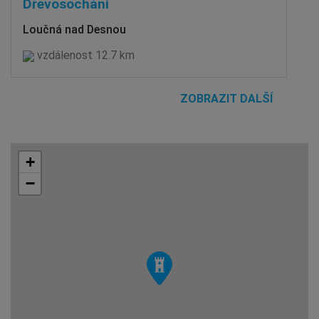
Dřevosochání
Loučná nad Desnou
vzdálenost 12.7 km
ZOBRAZIT DALŠÍ
+
−