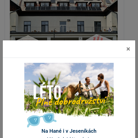
×
Karavan kemp Zlosin
Velké Losiny
vzdálenost 7.8 km
ZOBRAZIT DALŠÍ