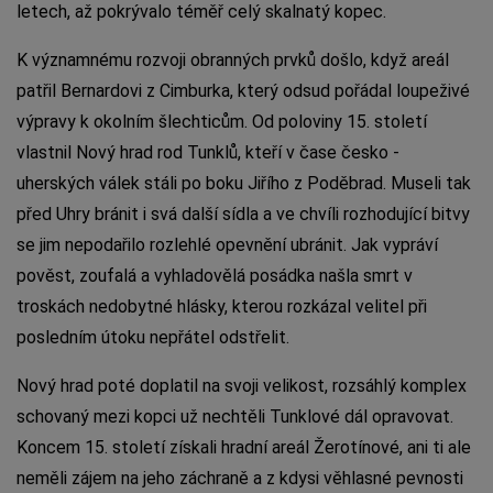
letech, až pokrývalo téměř celý skalnatý kopec.
K významnému rozvoji obranných prvků došlo, když areál
patřil Bernardovi z Cimburka, který odsud pořádal loupeživé
výpravy k okolním šlechticům. Od poloviny 15. století
vlastnil Nový hrad rod Tunklů, kteří v čase česko -
uherských válek stáli po boku Jiřího z Poděbrad. Museli tak
před Uhry bránit i svá další sídla a ve chvíli rozhodující bitvy
se jim nepodařilo rozlehlé opevnění ubránit. Jak vypráví
pověst, zoufalá a vyhladovělá posádka našla smrt v
troskách nedobytné hlásky, kterou rozkázal velitel při
posledním útoku nepřátel odstřelit.
Nový hrad poté doplatil na svoji velikost, rozsáhlý komplex
schovaný mezi kopci už nechtěli Tunklové dál opravovat.
Koncem 15. století získali hradní areál Žerotínové, ani ti ale
neměli zájem na jeho záchraně a z kdysi věhlasné pevnosti