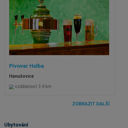
Pivovar Holba
Hanušovice
vzdálenost 3.4 km
ZOBRAZIT DALŠÍ
Ubytování