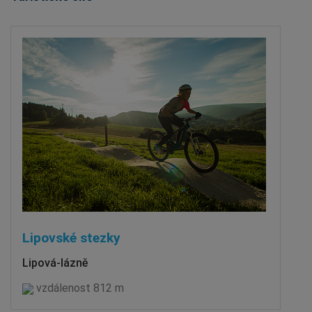
Lipovské stezky
Lipová-lázně
vzdálenost 812 m