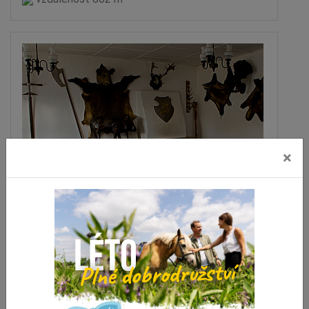
×
Hotýlek u Kance
Lipová-lázně
vzdálenost 1 km