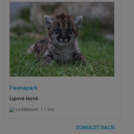
Faunapark
Lipová-lázně
vzdálenost 1.1 km
ZOBRAZIT DALŠÍ