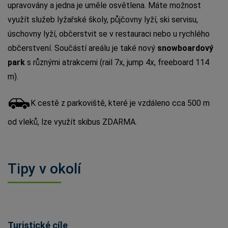
upravovány a jedna je uměle osvětlena. Máte možnost
využít služeb lyžařské školy, půjčovny lyží, ski servisu,
úschovny lyží, občerstvit se v restauraci nebo u rychlého
občerstvení. Součástí areálu je také nový
snowboardový
park
s různými atrakcemi (rail 7x, jump 4x, freeboard 114
m).
K cestě z parkoviště, které je vzdáleno cca 500 m
od vleků, lze využít skibus ZDARMA.
Tipy v okolí
Turistické cíle