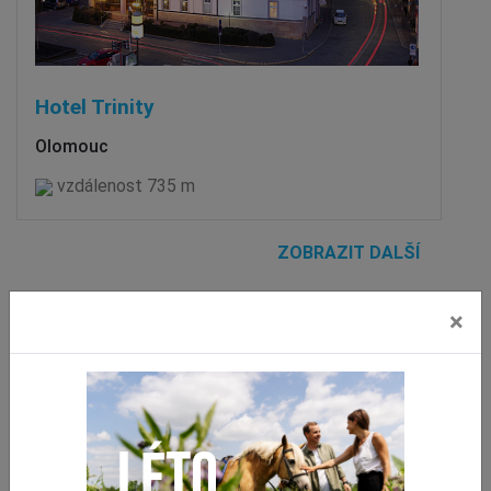
Hotel Trinity
Olomouc
vzdálenost 735 m
ZOBRAZIT DALŠÍ
×
Stravování