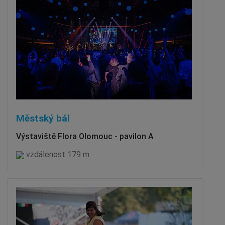
Městský bál
Výstaviště Flora Olomouc - pavilon A
vzdálenost 179 m