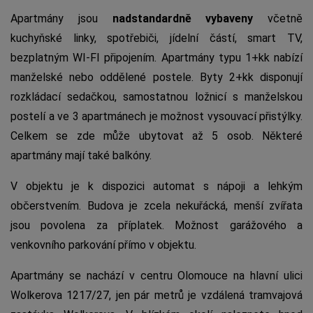
Apartmány jsou
nadstandardně vybaveny
včetně
kuchyňské linky, spotřebiči, jídelní částí, smart TV,
bezplatným WI-FI připojením. Apartmány typu 1+kk nabízí
manželské nebo oddělené postele. Byty 2+kk disponují
rozkládací sedačkou, samostatnou ložnicí s manželskou
postelí a ve 3 apartmánech je možnost vysouvací přistýlky.
Celkem se zde může ubytovat až 5 osob. Některé
apartmány mají také balkóny.
V objektu je k dispozici automat s nápoji a lehkým
občerstvením. Budova je zcela nekuřácká, menší zvířata
jsou povolena za příplatek. Možnost garážového a
venkovního parkování přímo v objektu.
Apartmány se nachází v centru Olomouce na hlavní ulici
Wolkerova 1217/27, jen pár metrů je vzdálená tramvajová