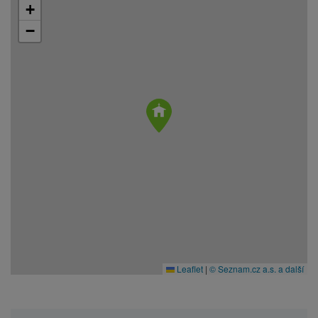
+
−
Leaflet
|
© Seznam.cz a.s. a další