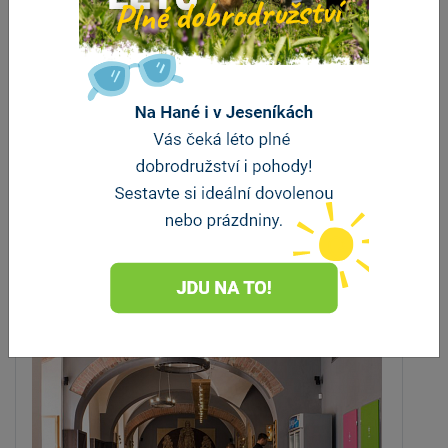
Morgan's Restaurant
Olomouc
vzdálenost 707 m