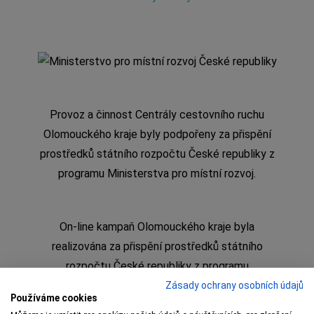
Provoz a činnost Centrály cestovního ruchu
Olomouckého kraje byly podpořeny za přispění
prostředků státního rozpočtu České republiky z
programu Ministerstva pro místní rozvoj.
On-line kampaň Olomouckého kraje byla
realizována za přispění prostředků státního
rozpočtu České republiky z programu
Ministerstva pro místní rozvoj
Zásady ochrany osobních údajů
Používáme cookies