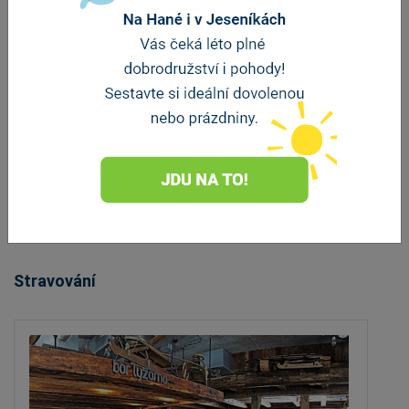
Wellness Chata Bukovice
Velké Losiny
vzdálenost 2.6 km
ZOBRAZIT DALŠÍ
Stravování