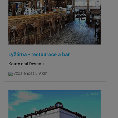
Lyžárna - restaurace a bar
Kouty nad Desnou
vzdálenost 3.9 km