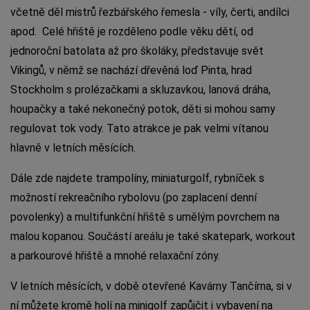
včetně děl mistrů řezbářského řemesla - víly, čerti, andílci
apod. Celé hřiště je rozděleno podle věku dětí, od
jednoroční batolata až pro školáky, představuje svět
Vikingů, v němž se nachází dřevěná loď Pinta, hrad
Stockholm s prolézačkami a skluzavkou, lanová dráha,
houpačky a také nekonečný potok, děti si mohou samy
regulovat tok vody. Tato atrakce je pak velmi vítanou
hlavně v letních měsících.
Dále zde najdete trampolíny, miniaturgolf, rybníček s
možností rekreačního rybolovu (po zaplacení denní
povolenky) a multifunkční hřiště s umělým povrchem na
malou kopanou. Součástí areálu je také skatepark, workout
a parkourové hřiště a mnohé relaxační zóny.
V letních měsících, v době otevřené Kavárny Tančírna, si v
ní můžete kromě holí na minigolf zapůjčit i vybavení na