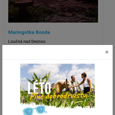
Maringotka Booda
Loučná nad Desnou
vzdálenost 1.3 km
×