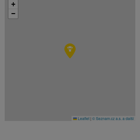
+
−
Leaflet
|
© Seznam.cz a.s. a další