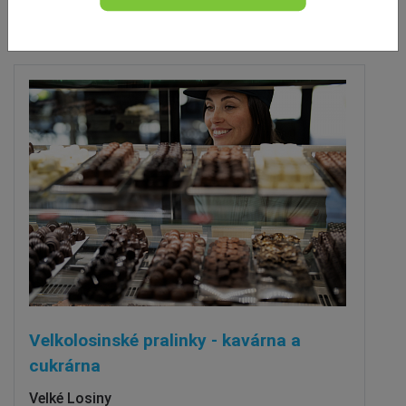
vzdálenost 3.4 km
Velkolosinské pralinky - kavárna a
cukrárna
Velké Losiny