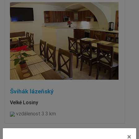
Švihák lázeňský
Velké Losiny
vzdálenost 3.3 km
ZOBRAZIT DALŠÍ
×