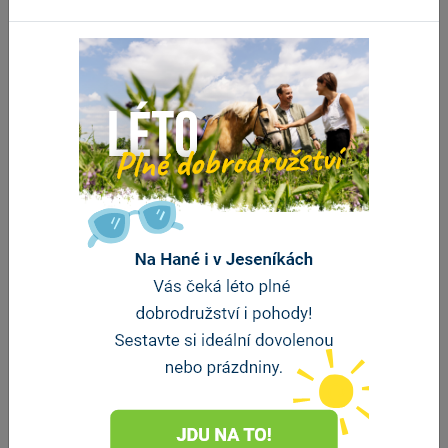
Stravování
Pizzeria Istria
Velké Losiny