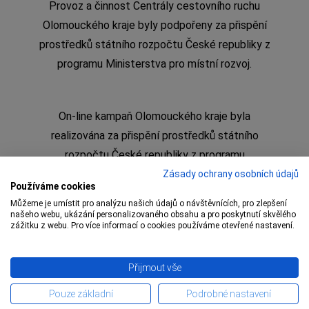
Provoz a činnost Centrály cestovního ruchu
Olomouckého kraje byly podpořeny za přispění
prostředků státního rozpočtu České republiky z
programu Ministerstva pro místní rozvoj.
On-line kampaň Olomouckého kraje byla
realizována za přispění prostředků státního
rozpočtu České republiky z programu
Ministerstva pro místní rozvoj
Zásady ochrany osobních údajů
Používáme cookies
Můžeme je umístit pro analýzu našich údajů o návštěvnících, pro zlepšení
našeho webu, ukázání personalizovaného obsahu a pro poskytnutí skvělého
zážitku z webu. Pro více informací o cookies používáme otevřené nastavení.
Copyright © 2009 – 1 Olomoucký kraj,
Centrála
Přijmout vše
cestovního ruchu Olomouckého kraje
Pouze základní
Podrobné nastavení