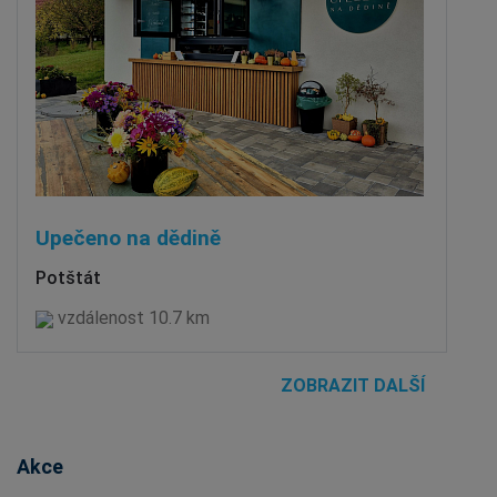
Upečeno na dědině
Potštát
vzdálenost 10.7 km
ZOBRAZIT DALŠÍ
Akce