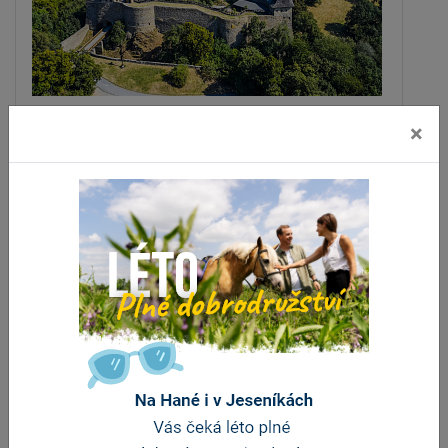
×
Stellplatz pro hradem Helfštýn
Týn nad Bečvou
vzdálenost 7.5 km
ZOBRAZIT DALŠÍ
Stravování