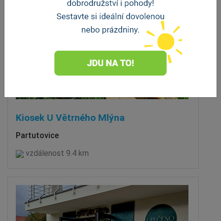
Kiosek U Větrného Mlýna
Partutovice
vzdálenost 9.4 km