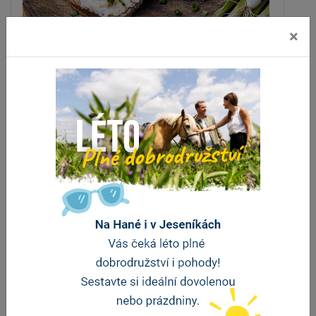
×
Café restaurant Záložna
Litovel
vzdálenost 513 m