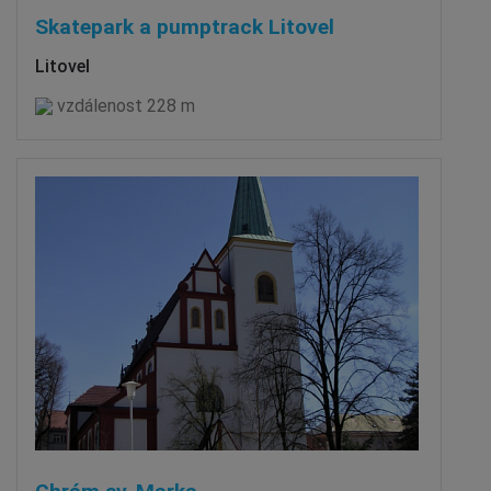
Skatepark a pumptrack Litovel
Litovel
vzdálenost 228 m