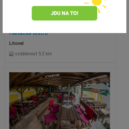
Hanácké bistro
Litovel
vzdálenost 5.2 km