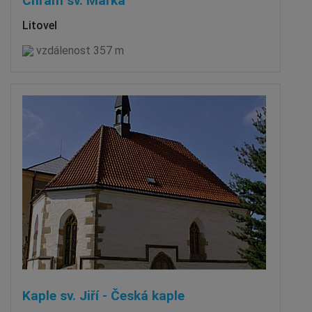
Chrám sv. Marka
Litovel
vzdálenost 357 m
Kaple sv. Jiří - Česká kaple