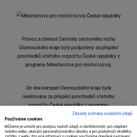
Provoz a činnost Centrály cestovního ruchu
Olomouckého kraje byly podpořeny za přispění
prostředků státního rozpočtu České republiky z
programu Ministerstva pro místní rozvoj.
On-line kampaň Olomouckého kraje byla
realizována za přispění prostředků státního
rozpočtu České republiky z programu
Ministerstva pro místní rozvoj
Zásady ochrany osobních údajů
Používáme cookies
Můžeme je umístit pro analýzu našich údajů o návštěvnících, pro zlepšení
našeho webu, ukázání personalizovaného obsahu a pro poskytnutí skvělého
zážitku z webu. Pro více informací o cookies používáme otevřené nastavení.