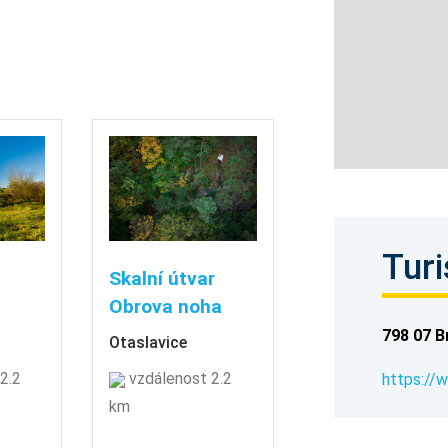
Turi
Skalní útvar
Obrova noha
798 07 B
Otaslavice
2.2
vzdálenost 2.2
https://
km