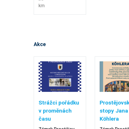
km
Akce
Strážci pořádku
Prostějovs
v proměnách
stopy Jana
času
Köhlera