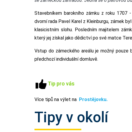
se zámeckou zahradou. Jedná se o patrovou bu
Stavebníkem barokního zámku z roku 1707 - 
dvorní rada Pavel Karel z Kleinburgu, zámek byl
klasicistním slohu. Posledním majitelem zámk
který jej získal jako dědictví po své matce Te
Vstup do zámeckého areálu je možný pouze 
předchozí individuální domluvě.
Tip pro vás
Více tipů na výlet na
Prostějovku.
Tipy v okolí