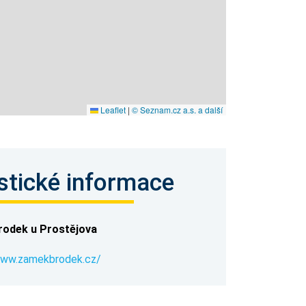
Leaflet
|
© Seznam.cz a.s. a další
stické informace
rodek u Prostějova
www.zamekbrodek.cz/