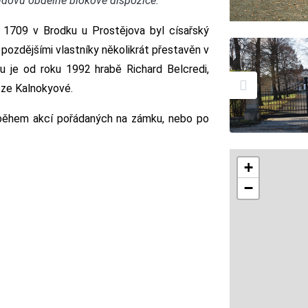
dovu obdélné blokové dispozice.
1709 v Brodku u Prostějova byl císařský
 pozdějšími vlastníky několikrát přestavěn v
u je od roku 1992 hrabě Richard Belcredi,
reze Kalnokyové.
během akcí pořádaných na zámku, nebo po
+
−