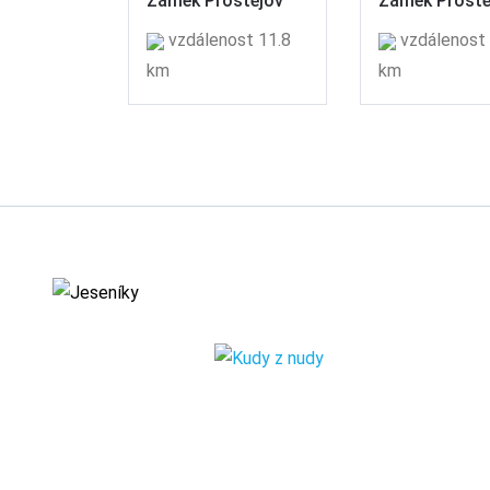
Zámek Prostějov
Zámek Prostě
vzdálenost 11.8
vzdálenost 
km
km