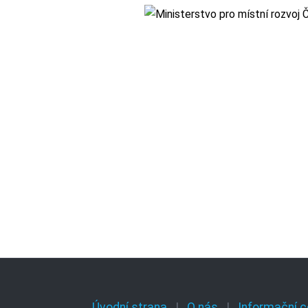
Úvodní strana
O nás
Informační c