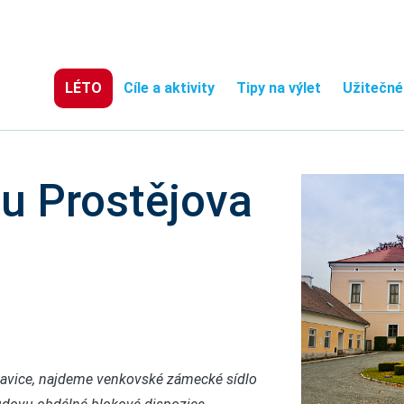
LÉTO
Cíle a aktivity
Tipy na výlet
Užitečné
u Prostějova
lavice, najdeme venkovské zámecké sídlo