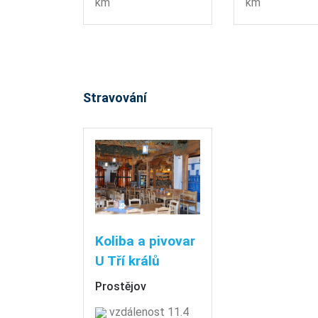
km
km
Stravování
Koliba a pivovar
U Tří králů
Prostějov
vzdálenost 11.4