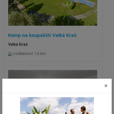
Kemp na koupališti Velká Kraš
Velká Kraš
vzdálenost 1.6 km
×