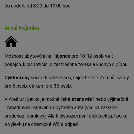
do neděle od 8:00 do 19:00 hod.
Areál Hájenka
Možnost ubytování na
Hájence
pro 10-12 osob ve 3
pokojch, k dispozicic je zastřešená terasa a kuchyň s pípou.
Cyklosruby
sousedí s Hájenkou, najdete zde 7 srubů, každý
pro 5 osob, celkem pro 35 osob.
V Areálu Hájenka je možné také
stanování
, nebo výjimečně
i zaparkování karavanu, obytného auta (vše na základě
předchozí domluvy). Ale k dispozici není elektrická přípojku
a výlevku na chemické WC a odpad.