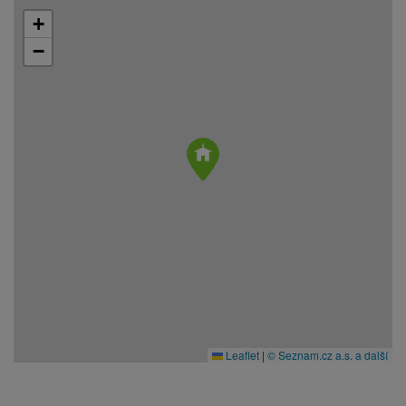
+
−
Leaflet
|
© Seznam.cz a.s. a další