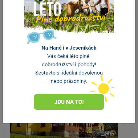
Kozí farma U Nýdrlů
Stará Červená Voda
vzdálenost 3.2 km