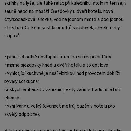
skříňky na lyže, ale také relax při kulečníku, stolním tenise, v
sauně nebo na masáži. Sjezdovky u dveří hotelu, nová
čtyřsedačková lanovka, vše na jednom místě a pod jednou
střechou. Celkem šest kilometrů sjezdovek, skvělé ceny
skipasů.
• jsme pohodlně dostupní autem po silnici první třídy
• máme sjezdovky hned u dvěří hotelu a to doslova
• vynikající kuchyně je naší vizitkou, nad provozem dohlíží
bývalý šéfkuchař
českých ambasád v zahraničí, vždy vaříme tradičně a bez
chemie
• vyhřívaný a velký (dvanáct metrů) bazén v hotelu pro
skvělý odpočinek
V létě, na jaře a na podzim Vás čistá a nedotčená příroda