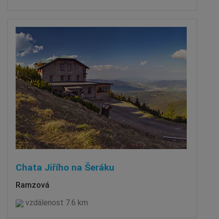
Chata Jiřího na Šeráku
Ramzová
vzdálenost 7.6 km