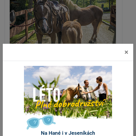
×
Horská chata Eduard
Bělá pod Pradědem
vzdálenost 4.1 km
ZOBRAZIT DALŠÍ