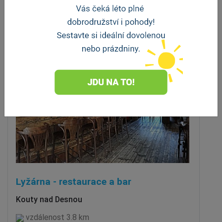
Stravování
Lyžárna - restaurace a bar
Kouty nad Desnou
vzdálenost 3.8 km