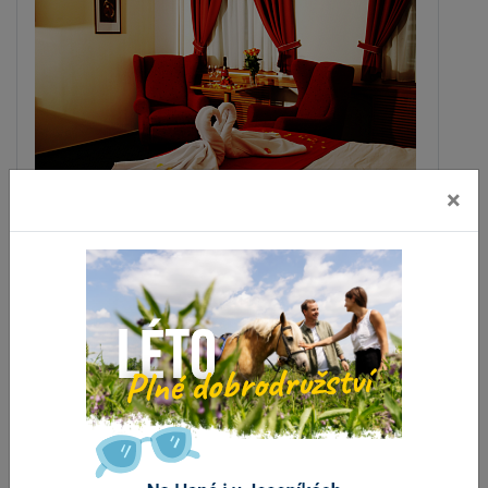
×
Hotel SLOVAN
Jeseník
vzdálenost 723 m
ZOBRAZIT DALŠÍ
Stravování