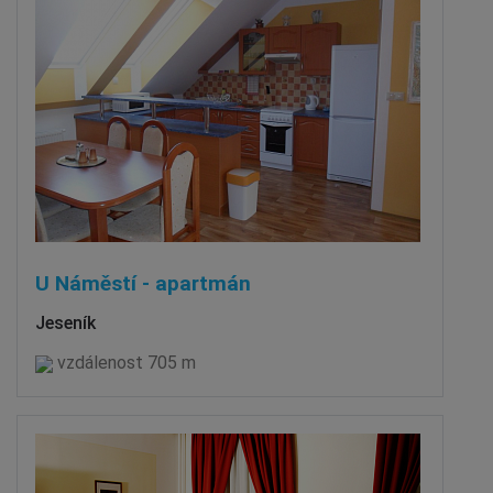
U Náměstí - apartmán
Jeseník
vzdálenost 705 m