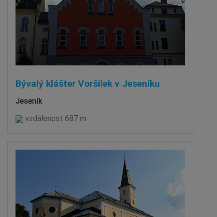
Bývalý klášter Voršilek v Jeseníku
Jeseník
vzdálenost 687 m