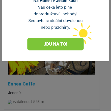
Ennea Caffe
Jeseník
vzdálenost 553 m