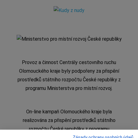
Provoz a činnost Centrály cestovního ruchu
Olomouckého kraje byly podpořeny za přispění
prostředků státního rozpočtu České republiky z
programu Ministerstva pro místní rozvoj.
On-line kampaň Olomouckého kraje byla
realizována za přispění prostředků státního
rozpočtu České republiky z programu
Ministerstva pro místní rozvoj
Zásady ochrany osobních údajů