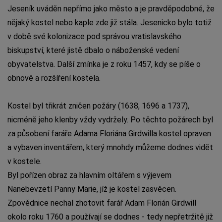
Jeseník uváděn nepřímo jako město a je pravděpodobné, že
nějaký kostel nebo kaple zde již stála. Jesenicko bylo totiž
v době své kolonizace pod správou vratislavského
biskupství, které jistě dbalo o náboženské vedení
obyvatelstva. Další zmínka je z roku 1457, kdy se píše o
obnově a rozšíření kostela.
Kostel byl třikrát zničen požáry (1638, 1696 a 1737),
nicméně jeho klenby vždy vydržely. Po těchto požárech byl
za působení faráře Adama Floriána Girdwilla kostel opraven
a vybaven inventářem, který mnohdy můžeme dodnes vidět
v kostele.
Byl pořízen obraz za hlavním oltářem s výjevem
Nanebevzetí Panny Marie, jíž je kostel zasvěcen.
Zpovědnice nechal zhotovit farář Adam Florián Girdwill
okolo roku 1760 a používají se dodnes - tedy nepřetržitě již