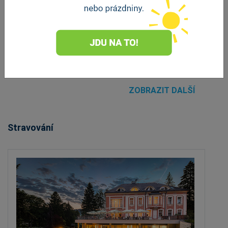
WELLNESS & SPA HOTEL VILLA
REGENHART
Jeseník
vzdálenost 290 m
ZOBRAZIT DALŠÍ
Stravování