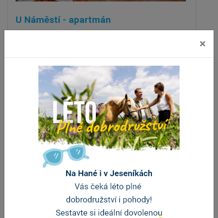
U Náměstí - apartmán
Jeseník
×
vzdálenost 126 m