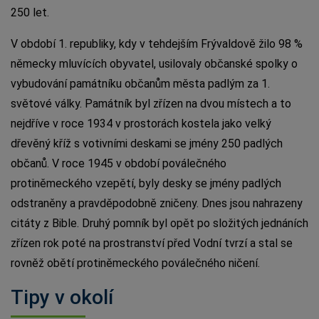
250 let.
V období 1. republiky, kdy v tehdejším Frývaldově žilo 98 %
německy mluvících obyvatel, usilovaly občanské spolky o
vybudování památníku občanům města padlým za 1.
světové války. Památník byl zřízen na dvou místech a to
nejdříve v roce 1934 v prostorách kostela jako velký
dřevěný kříž s votivními deskami se jmény 250 padlých
občanů. V roce 1945 v období poválečného
protiněmeckého vzepětí, byly desky se jmény padlých
odstraněny a pravděpodobně zničeny. Dnes jsou nahrazeny
citáty z Bible. Druhý pomník byl opět po složitých jednáních
zřízen rok poté na prostranství před Vodní tvrzí a stal se
rovněž obětí protiněmeckého poválečného ničení.
Tipy v okolí