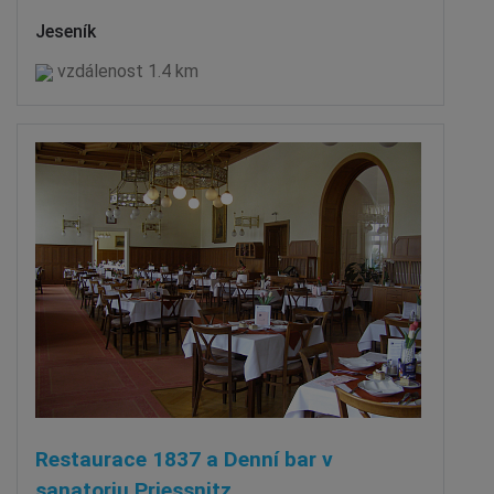
Jeseník
vzdálenost 1.4 km
Restaurace 1837 a Denní bar v
sanatoriu Priessnitz