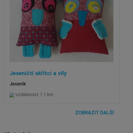
Jeseničtí skřítci a víly
Jeseník
vzdálenost 1.1 km
ZOBRAZIT DALŠÍ