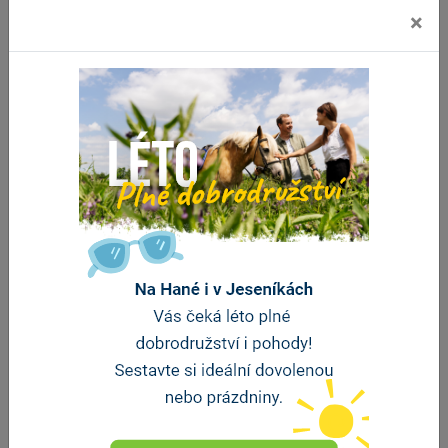
×
U Náměstí - apartmán
Jeseník
vzdálenost 1.5 km