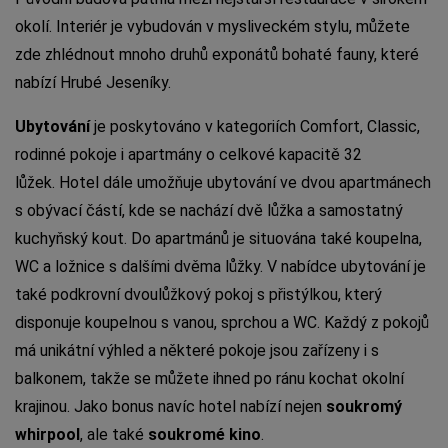
okolí. Interiér je vybudován v mysliveckém stylu, můžete
zde zhlédnout mnoho druhů exponátů bohaté fauny, které
nabízí Hrubé Jeseníky.
Ubytování
je poskytováno v kategoriích Comfort, Classic,
rodinné pokoje i apartmány o celkové kapacitě 32
lůžek. Hotel dále umožňuje ubytování ve dvou apartmánech
s obývací částí, kde se nachází dvě lůžka a samostatný
kuchyňský kout. Do apartmánů je situována také koupelna,
WC a ložnice s dalšími dvěma lůžky. V nabídce ubytování je
také podkrovní dvoulůžkový pokoj s přistýlkou, který
disponuje koupelnou s vanou, sprchou a WC. Každý z pokojů
má unikátní výhled a některé pokoje jsou zařízeny i s
balkonem, takže se můžete ihned po ránu kochat okolní
krajinou. Jako bonus navíc hotel nabízí nejen
soukromý
whirpool
, ale také
soukromé kino
.