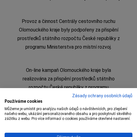
Provoz a činnost Centrály cestovního ruchu
Olomouckého kraje byly podpořeny za přispění
prostředků státního rozpočtu České republiky z
programu Ministerstva pro místní rozvoj.
On-line kampaň Olomouckého kraje byla
realizována za přispění prostředků státního
rozpočtu České republiky z programu
Ministerstva pro místní rozvoj
Zásady ochrany osobních údajů
Používáme cookies
Můžeme je umístit pro analýzu našich údajů o návštěvnících, pro zlepšení
našeho webu, ukázání personalizovaného obsahu a pro poskytnutí skvělého
zážitku z webu. Pro více informací o cookies používáme otevřené nastavení.
Copyright © 2009 – 1 Olomoucký kraj,
Centrála