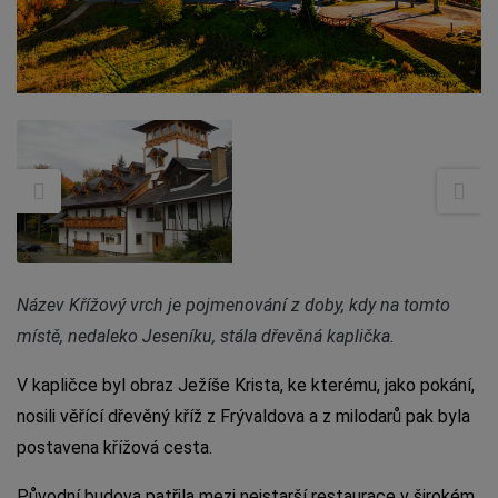
Název Křížový vrch je pojmenování z doby, kdy na tomto
místě, nedaleko Jeseníku, stála dřevěná kaplička.
V kapličce byl obraz Ježíše Krista, ke kterému, jako pokání,
nosili věřící dřevěný kříž z Frývaldova a z milodarů pak byla
postavena křížová cesta.
Původní budova patřila mezi nejstarší restaurace v širokém