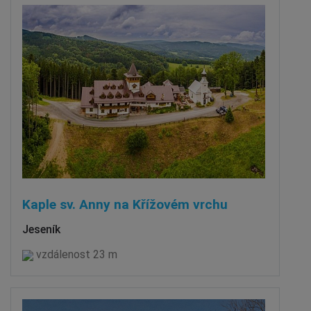
Kaple sv. Anny na Křížovém vrchu
Jeseník
vzdálenost 23 m