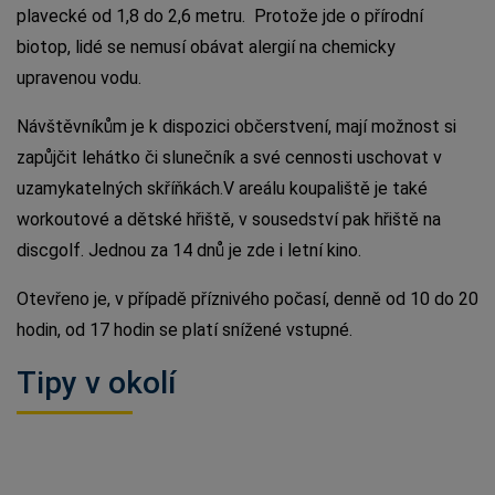
plavecké od 1,8 do 2,6 metru. Protože jde o přírodní
biotop, lidé se nemusí obávat alergií na chemicky
upravenou vodu.
Návštěvníkům je k dispozici občerstvení, mají možnost si
zapůjčit lehátko či slunečník a své cennosti uschovat v
uzamykatelných skříňkách.V areálu koupaliště je také
workoutové a dětské hřiště, v sousedství pak hřiště na
discgolf. Jednou za 14 dnů je zde i letní kino.
Otevřeno je, v případě příznivého počasí, denně od 10 do 20
hodin, od 17 hodin se platí snížené vstupné.
Tipy v okolí