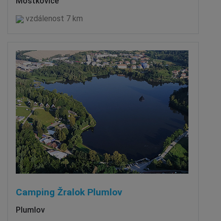
Mostkovice
vzdálenost 7 km
Camping Žralok Plumlov
Plumlov