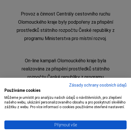
Provoz a činnost Centrály cestovního ruchu
Olomouckého kraje byly podpořeny za přispění
prostředků státního rozpočtu České republiky z
programu Ministerstva pro místní rozvoj.
On-line kampaň Olomouckého kraje byla
realizována za přispění prostředků státního
rozpočtu České republiky z programu
Ministerstva pro místní rozvoj
Zásady ochrany osobních údajů
Používáme cookies
Můžeme je umístit pro analýzu našich údajů o návštěvnících, pro zlepšení
našeho webu, ukázání personalizovaného obsahu a pro poskytnutí skvělého
zážitku z webu. Pro více informací o cookies používáme otevřené nastavení.
Copyright © 2009 – 1 Olomoucký kraj,
Centrála
Přijmout vše
cestovního ruchu Olomouckého kraje