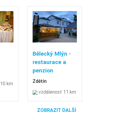
Bělecký Mlýn -
restaurace a
penzion
Zdětín
 10 km
vzdálenost 11 km
ZOBRAZIT DALŠÍ