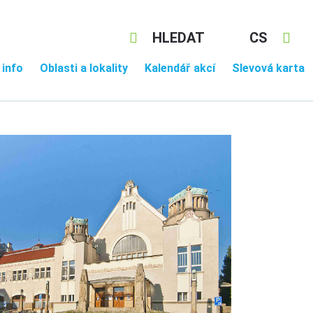
HLEDAT
CS
 info
Oblasti a lokality
Kalendář akcí
Slevová karta