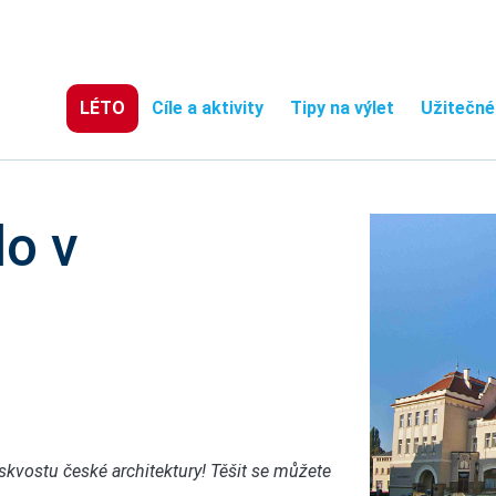
LÉTO
Cíle a aktivity
Tipy na výlet
Užitečné
lo v
 skvostu české architektury! Těšit se můžete