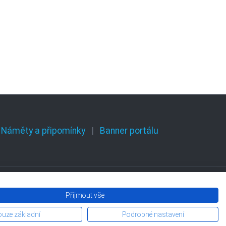
Náměty a připomínky
Banner portálu
Přijmout vše
Olomouckého kraje
uze základní
Podrobné nastavení