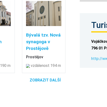
Turi
Bývalá tzv. Nová
h
synagoga v
Vojáčkov
Prostějově
796 01 P
Prostějov
http://ww
 190 m
vzdálenost 194 m
ZOBRAZIT DALŠÍ