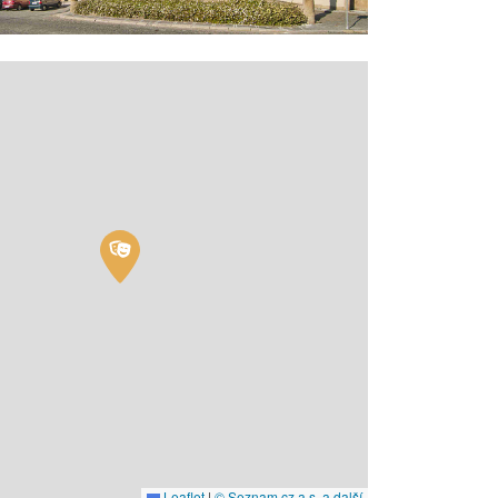
Leaflet
|
© Seznam.cz a.s. a další