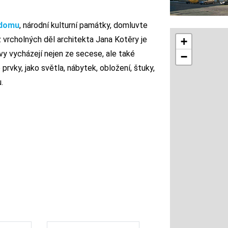
 domu
, národní kulturní památky, domluvte
 vrcholných děl architekta Jana Kotěry je
+
vy vycházejí nejen ze secese, ale také
−
prvky, jako světla, nábytek, obložení, štuky,
u.