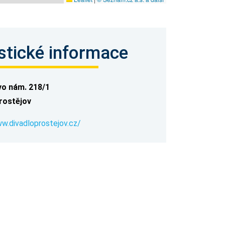
stické informace
o nám. 218/1
rostějov
w.divadloprostejov.cz/