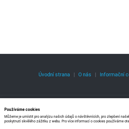
Úvodní strana
O nás
Informační c
Používáme cookies
Copyright © 2009
Můžeme je umístit pro analýzu našich údajů o návštěvnících, pro zlepšení na
poskytnutí skvělého zážitku z webu. Pro více informací o cookies používáme ot