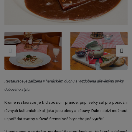
Restaurace je zařízena v hanáckém duchu a vyzdobena dřevěnými prvky
dobového stylu.
Kromě restaurace je k dispozici i pivnice, příp. velký sál pro pořádání
různých kulturních akcí, jako jsou plesy a zábavy. Dále nabízí možnost
uspořádat svatby a různé firemní večírky nebo jiné využití.
V restauraci ochutnáte moderní českou kuchyni. Veškeré nabízené