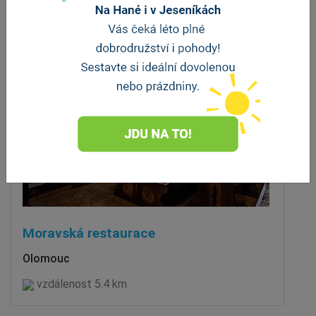
Moravská restaurace
Olomouc
vzdálenost 5.4 km