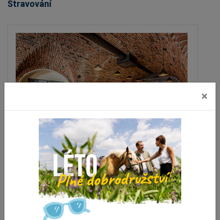
Stravování
×
Morgan's Restaurant
Olomouc
vzdálenost 5.4 km