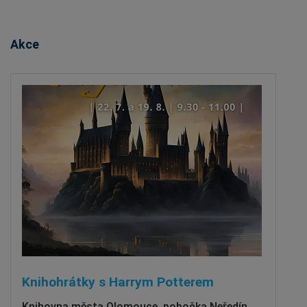
Akce
Knihohrátky s Harrym Potterem
Knihovna města Olomouce, pobočka Neředín