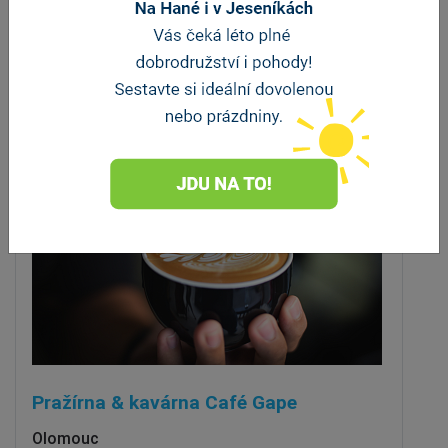
Velká Bystřice
vzdálenost 70 m
Pražírna & kavárna Café Gape
Olomouc