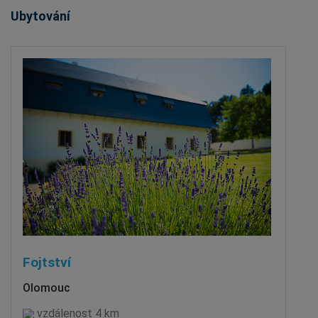
Ubytování
Fojtství
Olomouc
vzdálenost 4 km