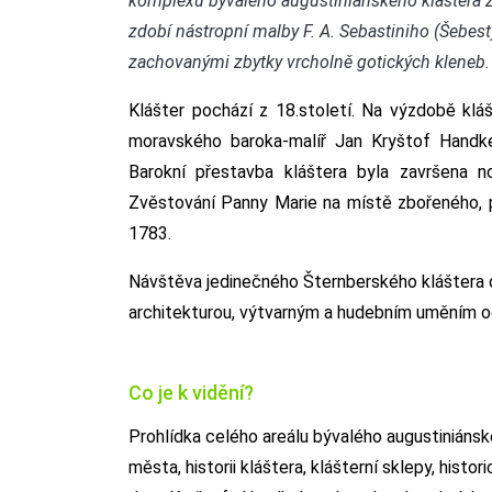
komplexu bývalého augustiniánského kláštera z 1
zdobí nástropní malby F. A. Sebastiniho (Šebest
zachovanými zbytky vrcholně gotických kleneb.
Klášter pochází z 18.století. Na výzdobě kláš
moravského baroka-malíř Jan Kryštof Handke,
Barokní přestavba kláštera byla završena n
Zvěstování Panny Marie na místě zbořeného, 
1783.
Návštěva jedinečného Šternberského kláštera dá
architekturou, výtvarným a hudebním uměním o
Co je k vidění?
Prohlídka celého areálu bývalého augustiniánské
města, historii kláštera, klášterní sklepy, hist