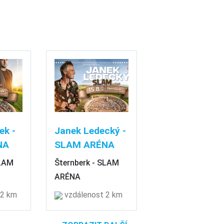
ek -
Janek Ledecký -
NA
SLAM ARÉNA
SLAM
Šternberk - SLAM
ARÉNA
 2 km
vzdálenost 2 km