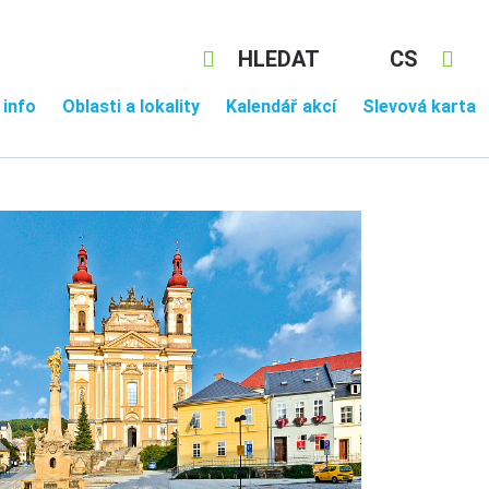
HLEDAT
CS
 info
Oblasti a lokality
Kalendář akcí
Slevová karta