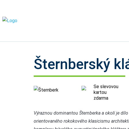
Šternberský kl
Se slevovou
Šternberk
kartou
zdarma
Výraznou dominantou Šternberka a okolí je díl
orientovaného rokokového klasicismu architekt