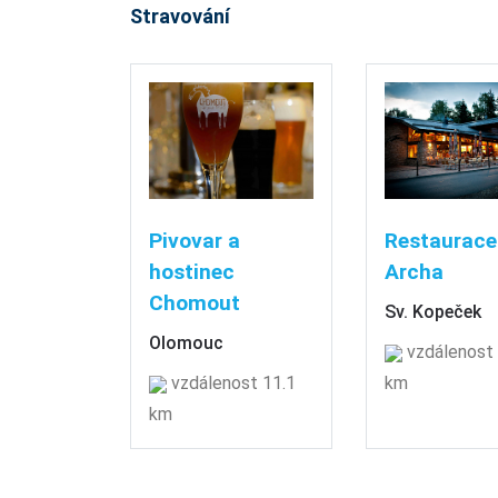
Stravování
Pivovar a
Restaurace
hostinec
Archa
Chomout
Sv. Kopeček
Olomouc
vzdálenost 
vzdálenost 11.1
km
km