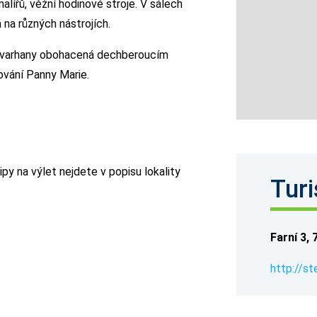
lířů, věžní hodinové stroje. V sálech
 na různých nástrojích.
na varhany obohacená dechberoucím
vání Panny Marie.
py na výlet nejdete v popisu lokality
Turi
Farní 3,
http://st