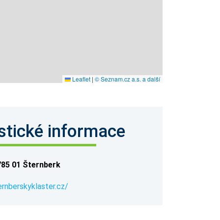
Leaflet
|
© Seznam.cz a.s. a další
stické informace
 785 01 Šternberk
ernberskyklaster.cz/