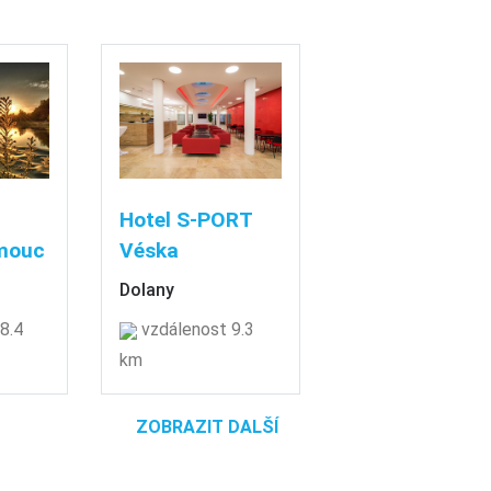
Hotel S-PORT
mouc
Véska
Dolany
8.4
vzdálenost 9.3
km
ZOBRAZIT DALŠÍ