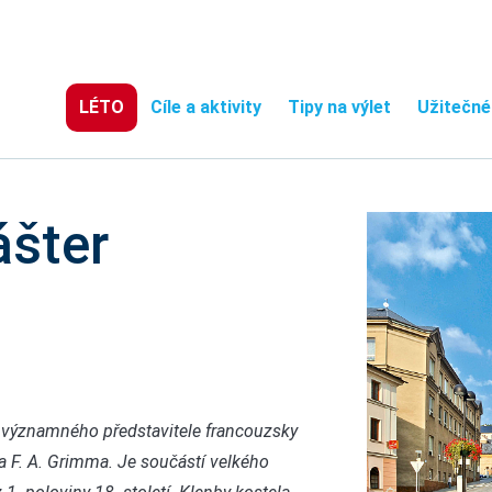
LÉTO
Cíle a aktivity
Tipy na výlet
Užitečné
ášter
o významného představitele francouzsky
a F. A. Grimma. Je součástí velkého