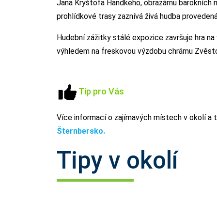
Jana Kryštofa Handkeho, obrazárnu barokních ma
prohlídkové trasy zaznívá živá hudba provedená
Hudební zážitky stálé expozice završuje hra 
výhledem na freskovou výzdobu chrámu Zvěsto
Tip pro Vás
Více informací o zajímavých místech v okolí a ti
Šternbersko.
Tipy v okolí