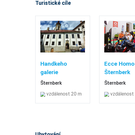
Turistické cíle
Handkeho
Ecce Homo
galerie
Šternberk
Šternberk
Šternberk
vzdálenost 20 m
vzdálenost
Ubytování