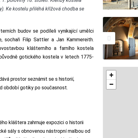
. poloviny 18. století. Klenby kostela
y). Ke kostelu přiléhá křížová chodba se
terních budov se podíleli vynikající umělci
 sochaři Filip Sattler a Jan Kammereith.
ovostavbou klášterního a farního kostela
původně gotického kostela v letech 1775-
+
vá prostor seznámit se s historií,
−
d období gotiky po současnost.
ho kláštera zahrnuje expozici o historii
orické sály s obnovenou nástropní malbou od