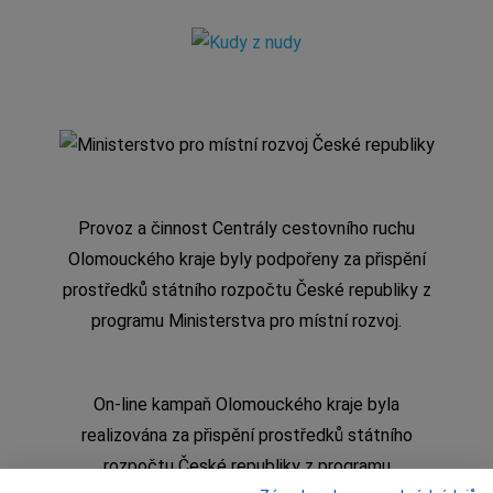
Provoz a činnost Centrály cestovního ruchu
Olomouckého kraje byly podpořeny za přispění
prostředků státního rozpočtu České republiky z
programu Ministerstva pro místní rozvoj.
On-line kampaň Olomouckého kraje byla
realizována za přispění prostředků státního
rozpočtu České republiky z programu