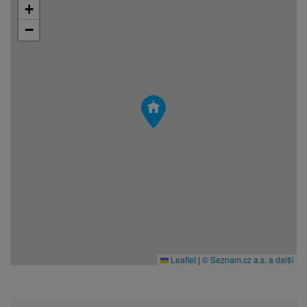
+
−
Leaflet
|
© Seznam.cz a.s. a další