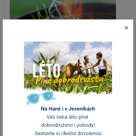
×
Hostinec Na Vrchu
Věrovany
vzdálenost 4 km