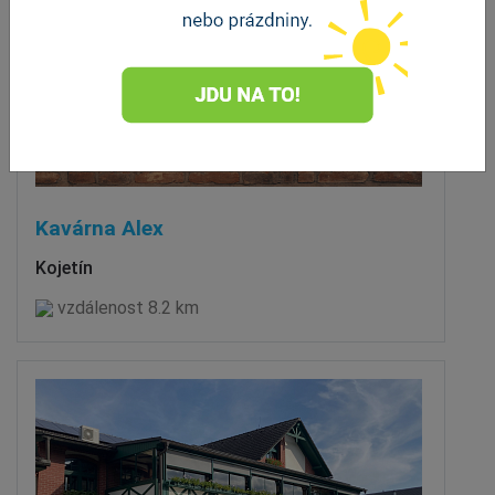
Kavárna Alex
Kojetín
vzdálenost 8.2 km