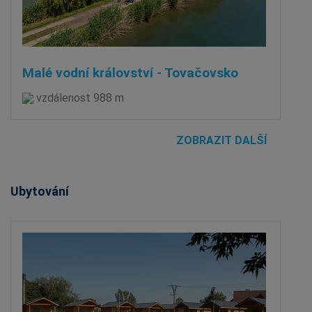
Malé vodní království - Tovačovsko
vzdálenost 988 m
ZOBRAZIT DALŠÍ
Ubytování