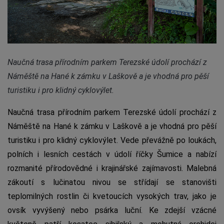
Naučná trasa přírodním parkem Terezské údolí prochází z
Náměště na Hané k zámku v Laškově a je vhodná pro pěší
turistiku i pro klidný cyklovýlet.
Naučná trasa přírodním parkem Terezské údolí prochází z
Náměště na Hané k zámku v Laškově a je vhodná pro pěší
turistiku i pro klidný cyklovýlet. Vede převážně po loukách,
polních i lesních cestách v údolí říčky Šumice a nabízí
rozmanité přírodovědné i krajinářské zajímavosti. Malebná
zákoutí s lučinatou nivou se střídají se stanovišti
teplomilných rostlin či kvetoucích vysokých trav, jako je
ovsík vyvýšený nebo psárka luční. Ke zdejší vzácné