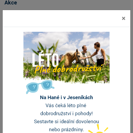
Akce
×
Dožínky
Letní
Veterán
Olomouckého
kino:
Rallye z
kraje
Poberta
lázní do
lázní
Amfiteátr
Černá věž
Náměšť
Drahanovice
Lázně
na Hané
Slatinice -
Zdraví a
pohoda,
Slatinice
29,
Slatinice