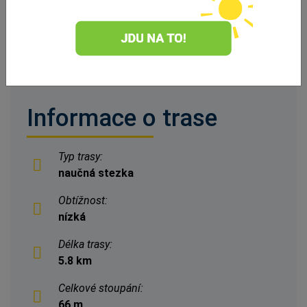
ZOBRAZIT DALŠÍ
Informace o trase
Typ trasy:
naučná stezka
Obtížnost:
nízká
Délka trasy:
5.8 km
Celkové stoupání:
66 m