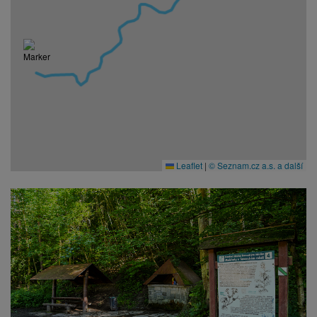
Leaflet
|
© Seznam.cz a.s. a další