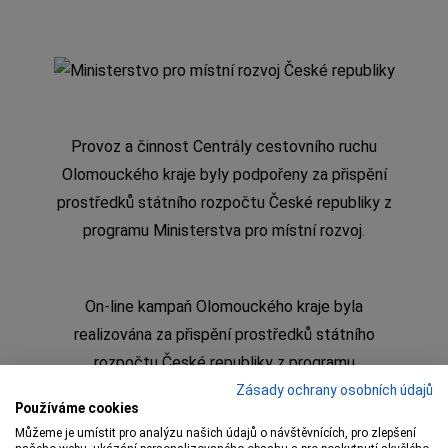
Provoz a činnost Centrály cestovního ruchu
Olomouckého kraje byly podpořeny za přispění
prostředků státního rozpočtu České republiky z
programu Ministerstva pro místní rozvoj.
On-line kampaň Olomouckého kraje byla
realizována za přispění prostředků státního
rozpočtu České republiky z programu
Ministerstva pro místní rozvoj
Zásady ochrany osobních údajů
Používáme cookies
Můžeme je umístit pro analýzu našich údajů o návštěvnících, pro zlepšení