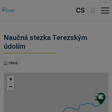
CS
Naučná stezka Terezským
údolím
Haná
+
−