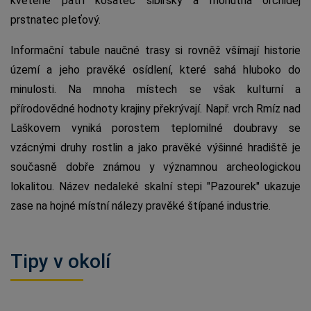
květeně patří kosatec sibiřský a mohutná orchidej
prstnatec pleťový.
Informační tabule naučné trasy si rovněž všímají historie
území a jeho pravěké osídlení, které sahá hluboko do
minulosti. Na mnoha místech se však kulturní a
přírodovědné hodnoty krajiny překrývají. Např. vrch Rmíz nad
Laškovem vyniká porostem teplomilné doubravy se
vzácnými druhy rostlin a jako pravěké výšinné hradiště je
současně dobře známou y významnou archeologickou
lokalitou. Název nedaleké skalní stepi "Pazourek" ukazuje
zase na hojné místní nálezy pravěké štípané industrie.
Tipy v okolí