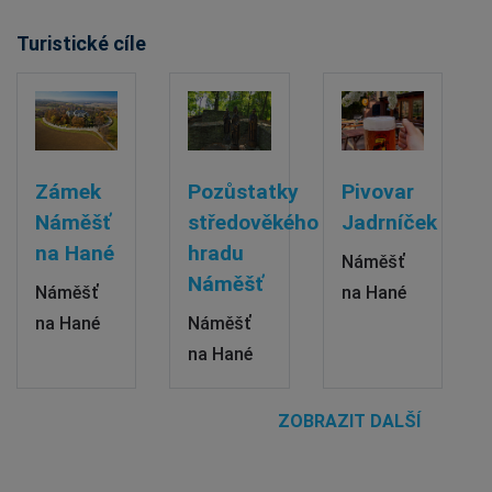
Turistické cíle
Zámek
Pozůstatky
Pivovar
Náměšť
středověkého
Jadrníček
na Hané
hradu
Náměšť
Náměšť
Náměšť
na Hané
na Hané
Náměšť
na Hané
ZOBRAZIT DALŠÍ