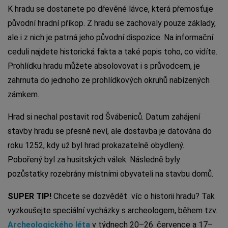
K hradu se dostanete po dřevěné lávce, která přemosťuje
původní hradní příkop. Z hradu se zachovaly pouze základy,
ale i z nich je patrná jeho původní dispozice. Na informační
ceduli najdete historická fakta a také popis toho, co vidíte.
Prohlídku hradu můžete absolovovat i s průvodcem, je
zahrnuta do jednoho ze prohlídkových okruhů nabízených
zámkem.
Hrad si nechal postavit rod Švábeniců. Datum zahájení
stavby hradu se přesně neví, ale dostavba je datována do
roku 1252, kdy už byl hrad prokazatelně obydlený.
Pobořený byl za husitských válek. Následně byly
pozůstatky rozebrány místními obyvateli na stavbu domů.
SUPER TIP!
Chcete se dozvědět víc o historii hradu? Tak
vyzkoušejte speciální vycházky s archeologem, během tzv.
Archeologického léta
v týdnech 20–26. července a 17–