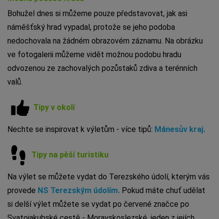
Bohužel dnes si můžeme pouze představovat, jak asi
náměšťský hrad vypadal, protože se jeho podoba
nedochovala na žádném obrazovém záznamu. Na obrázku
ve fotogalerii můžeme vidět možnou podobu hradu
odvozenou ze zachovalých pozůstaků zdiva a terénních
valů.
Tipy v okolí
Nechte se inspirovat k výletům -
více tipů:
Mánesův kraj.
Tipy na pěší turistiku
Na výlet se můžete vydat do Terezského údolí, kterým vás
provede
NS Terezským údolím.
Pokud máte chuť udělat
si delší výlet můžete se vydat po červené značce po
Svatojakubské cestě - Moravskoslezské, jeden z jejích