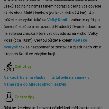
úseků začíná na náměšťském nádraží a cesta vás dovede
až do obce Malé Hradisko (celková délka 24 km). Ale
můžete se vydat také na
Velký Kosíř
- začnete opět po
červené značce a na rozcestí Hradecký Dvorek odbočíte
na zelenou značku, která vás dovede až na vrchol Velký
Kosíř (cca 10km). Cestou půjdete kolem
Keltské
svatyně
tak se nezapomeňte zastavit a zjistit něco víc o
stopách Keltů ve zdejším kraji.
Cyklotipy:
Na kočárky a na vláčky
Z Litovle na zámek v
Náměšti a do Mladečských jeskyní
Gastrotipy
Říká se, že chcete-li poznat nějaký kraj, měli byste zapojit