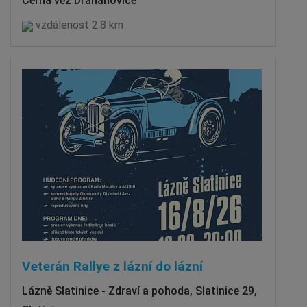
Černá věž Drahanovice
vzdálenost 2.8 km
Veterán Rallye z lázní do lázní
Lázně Slatinice - Zdraví a pohoda, Slatinice 29,