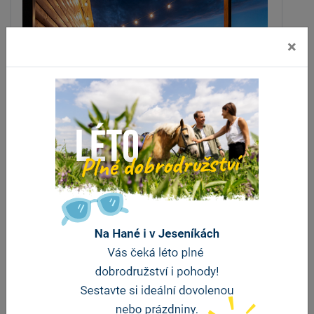
×
MORAVIA glampresort - Maringotka ZA
HUMNY a ulita NA VRŠKU
Bohuslavice (Konicko)
vzdálenost 8.8 km