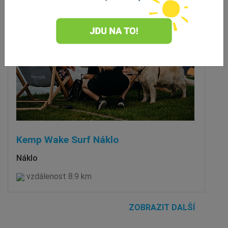
Kemp Wake Surf Náklo
Náklo
vzdálenost 8.9 km
ZOBRAZIT DALŠÍ