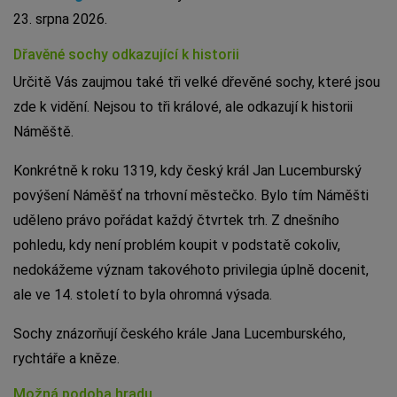
23. srpna 2026.
Dřavěné sochy odkazující k historii
Určitě Vás zaujmou také tři velké dřevěné sochy, které jsou
zde k vidění. Nejsou to tři králové, ale odkazují k historii
Náměště.
Konkrétně k roku 1319, kdy český král Jan Lucemburský
povýšení Náměšť na trhovní městečko. Bylo tím Náměšti
uděleno právo pořádat každý čtvrtek trh. Z dnešního
pohledu, kdy není problém koupit v podstatě cokoliv,
nedokážeme význam takovéhoto privilegia úplně docenit,
ale ve 14. století to byla ohromná výsada.
Sochy znázorňují českého krále Jana Lucemburského,
rychtáře a kněze.
Možná podoba hradu