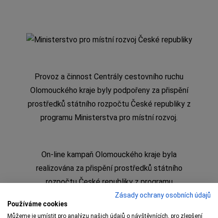
Provoz a činnost Centrály cestovního ruchu
Olomouckého kraje byly podpořeny za přispění
prostředků státního rozpočtu České republiky z
programu Ministerstva pro místní rozvoj.
On-line kampaň Olomouckého kraje byla
realizována za přispění prostředků státního
rozpočtu České republiky z programu
Ministerstva pro místní rozvoj
Zásady ochrany osobních údajů
Používáme cookies
Můžeme je umístit pro analýzu našich údajů o návštěvnících, pro zlepšení