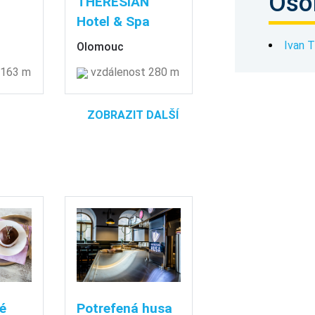
Oso
THERESIAN
Hotel & Spa
Ivan 
Olomouc
 163 m
vzdálenost 280 m
ZOBRAZIT DALŠÍ
é
Potrefená husa