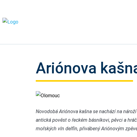
Ariónova kašn
Olomouc
Novodobá Ariónova kašna se nachází na nároží
antická pověst o řeckém básníkovi, pěvci a hráči
mořských vln delfín, přivábený Ariónovým zpěv