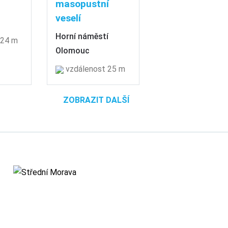
masopustní
veselí
Horní náměstí
 24 m
Olomouc
vzdálenost 25 m
ZOBRAZIT DALŠÍ