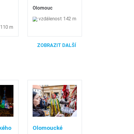
Olomouc
vzdálenost 142 m
 110 m
ZOBRAZIT DALŠÍ
kého
Olomoucké