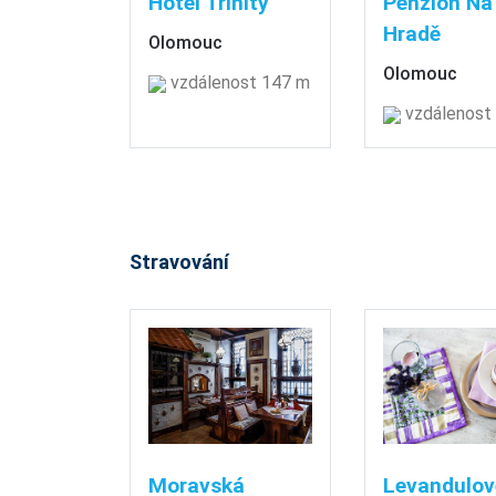
Hotel Trinity
Penzion Na
Hradě
Olomouc
Olomouc
vzdálenost 147 m
vzdálenost
Stravování
Moravská
Levandulov