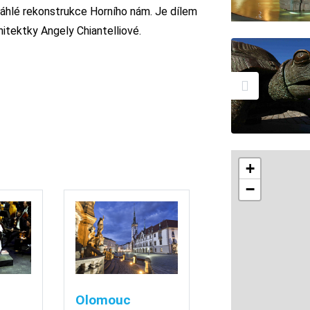
sáhlé rekonstrukce Horního nám. Je dílem
itektky Angely Chiantelliové.
+
−
Olomouc