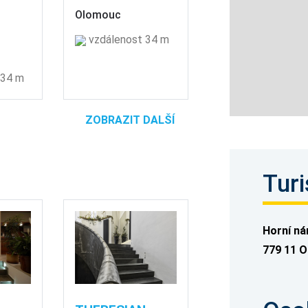
Olomouc
vzdálenost 34 m
 34 m
ZOBRAZIT DALŠÍ
Turi
Horní ná
779 11 