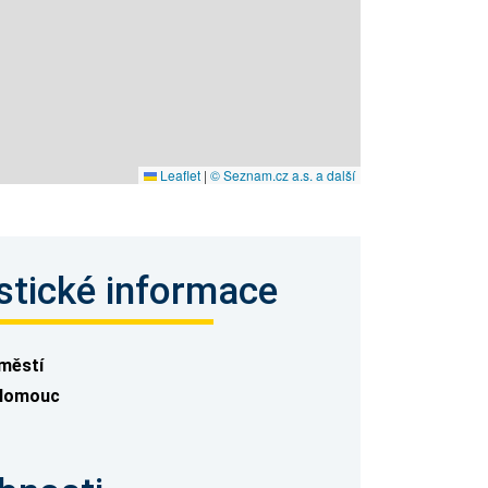
Leaflet
|
© Seznam.cz a.s. a další
stické informace
městí
Olomouc