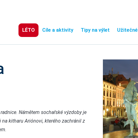
LÉTO
Cíle a aktivity
Tipy na výlet
Užitečné
a
 radnice. Námětem sochařské výzdoby je
 na kitharu Ariónovi, kterého zachránil z
em.