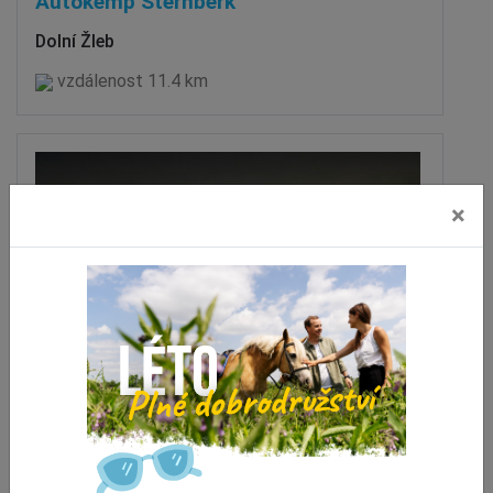
Autokemp Šternberk
Dolní Žleb
vzdálenost 11.4 km
×
Hotel Golf Resort Olomouc