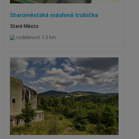
Staroměstská máslová trubička
Staré Město
vzdálenost 1.3 km