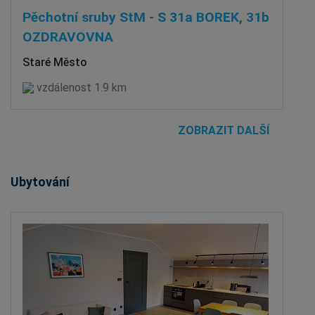
Pěchotní sruby StM - S 31a BOREK, 31b
OZDRAVOVNA
Staré Město
vzdálenost 1.9 km
ZOBRAZIT DALŠÍ
Ubytování