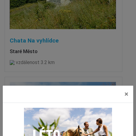
Chata Na vyhlídce
Staré Město
vzdálenost 3.2 km
×