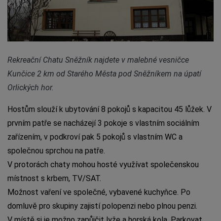
Rekreační Chatu Sněžník najdete v malebné vesničce
Kunčice 2 km od Starého Města pod Sněžníkem na úpatí
Orlických hor.
Hostům slouží k ubytování 8 pokojů s kapacitou 45 lůžek. V
prvním patře se nacházejí 3 pokoje s vlastním sociálním
zařízením, v podkroví pak 5 pokojů s vlastním WC a
společnou sprchou na patře.
V protorách chaty mohou hosté využívat společenskou
místnost s krbem, TV/SAT.
Možnost vaření ve společné, vybavené kuchyňce. Po
domluvě pro skupiny zajistí polopenzi nebo plnou penzi.
V místě si je možno zapůjčit lyže a horská kola. Parkovat