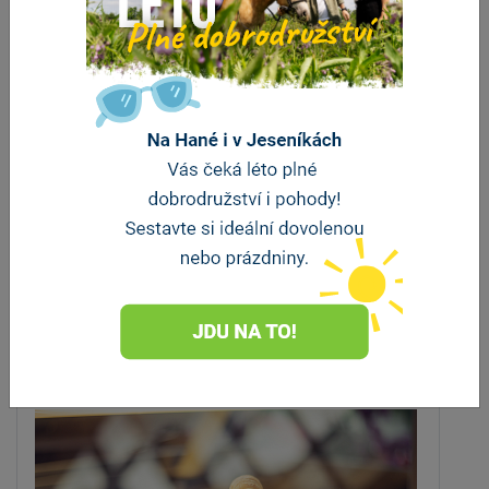
Roubenka Stříbrnice
Stříbrnice
vzdálenost 3.5 km
ZOBRAZIT DALŠÍ
Stravování