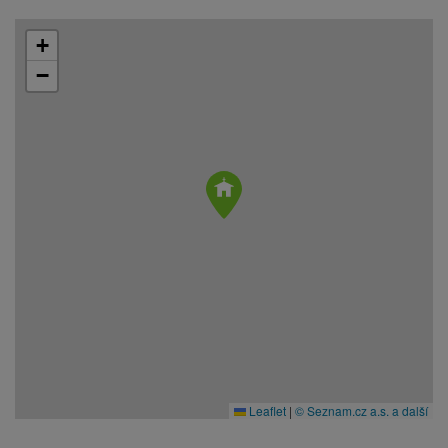
+
−
Leaflet
|
© Seznam.cz a.s. a další