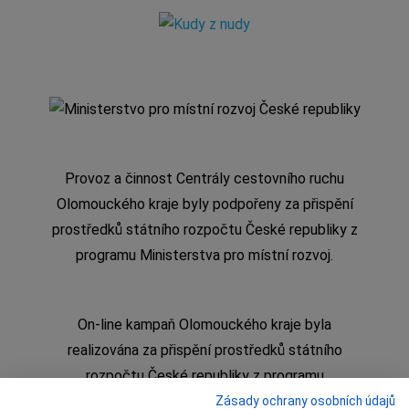
Provoz a činnost Centrály cestovního ruchu
Olomouckého kraje byly podpořeny za přispění
prostředků státního rozpočtu České republiky z
programu Ministerstva pro místní rozvoj.
On-line kampaň Olomouckého kraje byla
realizována za přispění prostředků státního
rozpočtu České republiky z programu
Ministerstva pro místní rozvoj
Zásady ochrany osobních údajů