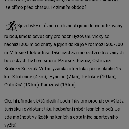
lze přímo před chatou, i v zimním období.
Sjezdovky s různou obtížností jsou denně udržovány
rolbou, uměle osvětleny pro noční lyžování. Vleky se
nachází 300 m od chaty a jejich délka je v rozmezí 500-700
m. V těsné blízkosti se také nachází množství udržovaných
běžeckých tratí ve směru: Paprsek, Branná, Ostružná,
Králický Sněžník. Větší lyžařská střediska jsou v okruhu 15
km: Stříbrnice (4 km), Hynčice (7 km), Petříkov (10 km),
Ostružná (13 km), Ramzová (15 km).
Okolní příroda skýtá ideální podmínky pro procházky, výlety,
turistiku i cykloturistiku, houbaření i sběr lesních plodů. Je
zde možnost vyjížděk na koních a ostatního sportovního
vyžití.