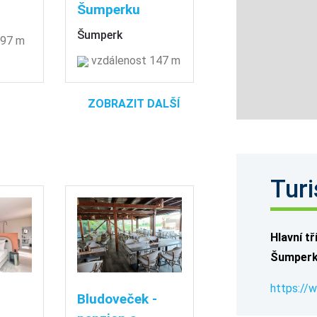
Šumperku
Šumperk
 97 m
vzdálenost 147 m
ZOBRAZIT DALŠÍ
Turi
Hlavní tř
Šumperk
https://
Bludoveček -