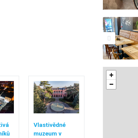
+
−
živá
Vlastivědné
níků
muzeum v