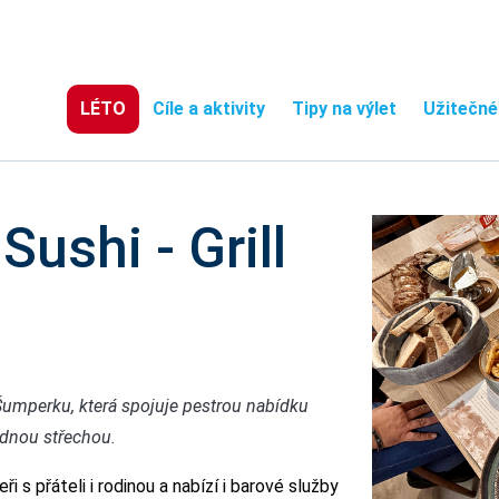
LÉTO
Cíle a aktivity
Tipy na výlet
Užitečné
Sushi - Grill
 Šumperku, která spojuje pestrou nabídku
ednou střechou.
 s přáteli i rodinou a nabízí i barové služby