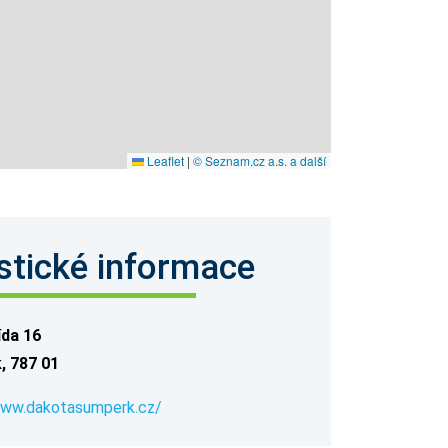
Leaflet
|
© Seznam.cz a.s. a další
stické informace
ída 16
, 787 01
www.dakotasumperk.cz/