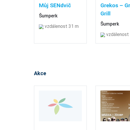
Můj SENdvič
Grekos – G
Grill
Šumperk
Šumperk
vzdálenost 31 m
vzdálenost
Akce