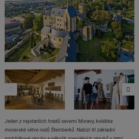
Jeden z nejstarších hradů severní Moravy, kolébka
moravské větve rodů Šternberků. Nabízí tři základní
prohlídkové okruhy a několik speciálních okruhů v letní