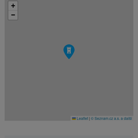
+
−
Leaflet
|
© Seznam.cz a.s. a další