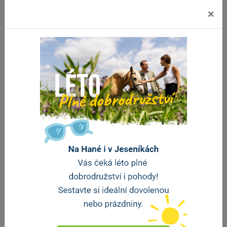
×
Hotel S-PORT Véska
Dolany
vzdálenost 9.4 km
ZOBRAZIT DALŠÍ
Stravování