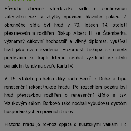
Původně obranné středověké sídlo s dochovanou
válcovitou věží a zbytky opevnění hlavního paláce. Z
obranného sídla byl hrad v 70. letech 14. století
přestavován a rozšířen. Biskup Albert II. ze Šternberka,
významný církevní hodnostář a vlivný diplomat, využíval
hrad jako svou rezidenci. Pozornost biskupa se upírala
především ke kapli, kterou nechal vyzdobit ve stylu
panujícím tehdy na dvoře Karla IV.
V 16. století proběhla díky rodu Berků z Dubé a Lipé
renesanční rekonstrukce hradu. Po rozsáhlém požáru byl
hrad přestavbou rozšířen o renesanční křídlo s tzv.
Vizitkovým sálem. Berkové také nechali vybudovat systém
hospodářských a správních budov.
Historie hradu je rovněž spjata s husitskými válkami i s