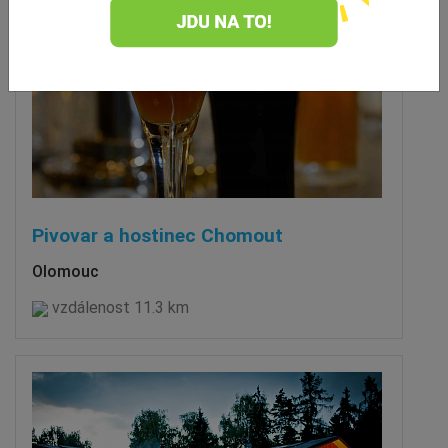
Pivovar a hostinec Chomout
Olomouc
vzdálenost 11.3 km