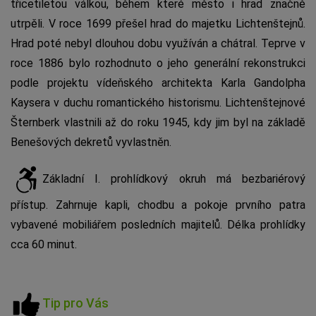
třicetiletou válkou, během které město i hrad značně
utrpěli. V roce 1699 přešel hrad do majetku Lichtenštejnů.
Hrad poté nebyl dlouhou dobu využíván a chátral. Teprve v
roce 1886 bylo rozhodnuto o jeho generální rekonstrukci
podle projektu vídeňského architekta Karla Gandolpha
Kaysera v duchu romantického historismu. Lichtenštejnové
Šternberk vlastnili až do roku 1945, kdy jim byl na základě
Benešových dekretů vyvlastněn.
Základní I. prohlídkový okruh má bezbariérový
přístup. Zahrnuje kapli, chodbu a pokoje prvního patra
vybavené mobiliářem posledních majitelů. Délka prohlídky
cca 60 minut.
Tip pro Vás