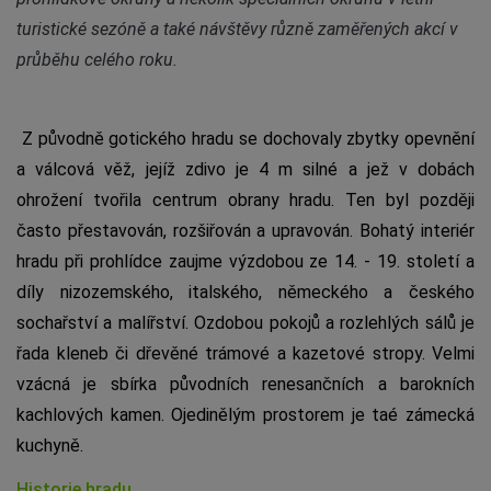
turistické sezóně a také návštěvy různě zaměřených akcí v
průběhu celého roku.
Z původně gotického hradu se dochovaly zbytky opevnění
a válcová věž, jejíž zdivo je 4 m silné a jež v dobách
ohrožení tvořila centrum obrany hradu. Ten byl později
často přestavován, rozšiřován a upravován. Bohatý interiér
hradu při prohlídce zaujme výzdobou ze 14. - 19. století a
díly nizozemského, italského, německého a českého
sochařství a malířství. Ozdobou pokojů a rozlehlých sálů je
řada kleneb či dřevěné trámové a kazetové stropy. Velmi
vzácná je sbírka původních renesančních a barokních
kachlových kamen. Ojedinělým prostorem je taé zámecká
kuchyně.
Historie hradu