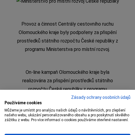
Provoz a činnost Centrály cestovního ruchu
Olomouckého kraje byly podpořeny za přispění
prostředků státního rozpočtu České republiky z
programu Ministerstva pro místní rozvoj.
On-line kampaň Olomouckého kraje byla
realizována za přispění prostředků státního
rozpočtu České republiky z programu
Ministerstva pro místní rozvoj
Zásady ochrany osobních údajů
Používáme cookies
Můžeme je umístit pro analýzu našich údajů o návštěvnících, pro zlepšení
našeho webu, ukázání personalizovaného obsahu a pro poskytnutí skvělého
zážitku z webu. Pro více informací o cookies používáme otevřené nastavení.