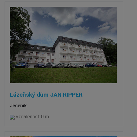
Lázeňský dům JAN RIPPER
Jeseník
vzdálenost 0 m