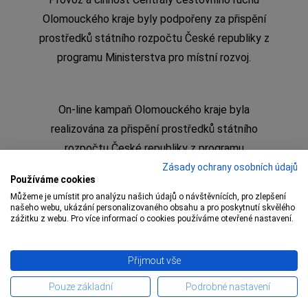
Olomouckého kraje byly podpořeny za přispění
prostředků státního rozpočtu České republiky z
programu Ministerstva pro místní rozvoj.
On-line kampaň Olomouckého kraje byla
realizována za přispění prostředků státního
rozpočtu České republiky z programu
Ministerstva pro místní rozvoj
Zásady ochrany osobních údajů
Používáme cookies
Můžeme je umístit pro analýzu našich údajů o návštěvnících, pro zlepšení
našeho webu, ukázání personalizovaného obsahu a pro poskytnutí skvělého
zážitku z webu. Pro více informací o cookies používáme otevřené nastavení.
Copyright © 2009 – 1 Olomoucký kraj,
Centrála
Přijmout vše
cestovního ruchu Olomouckého kraje
Pouze základní
Podrobné nastavení