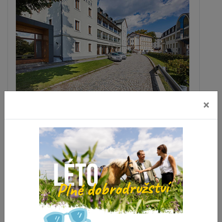
×
Lázeňský dům WOLKER
Jeseník
vzdálenost 0 m
ZOBRAZIT DALŠÍ