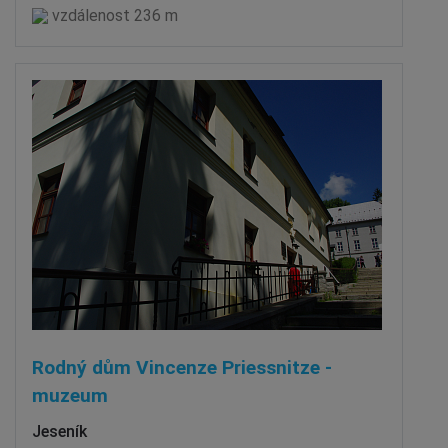
vzdálenost 236 m
Rodný dům Vincenze Priessnitze -
muzeum
Jeseník