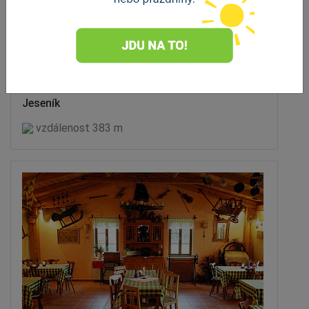
Restaurace 1837 a Denní bar v
sanatoriu Priessnitz
Jeseník
vzdálenost 383 m