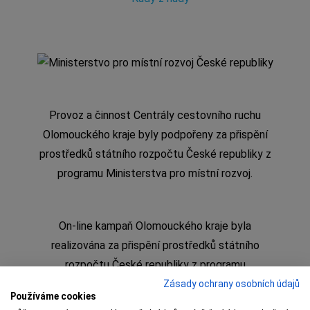
Provoz a činnost Centrály cestovního ruchu
Olomouckého kraje byly podpořeny za přispění
prostředků státního rozpočtu České republiky z
programu Ministerstva pro místní rozvoj.
On-line kampaň Olomouckého kraje byla
realizována za přispění prostředků státního
rozpočtu České republiky z programu
Ministerstva pro místní rozvoj
Zásady ochrany osobních údajů
Používáme cookies