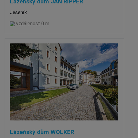
Lázeňský dům JAN RIPPER
Jeseník
vzdálenost 0 m
Lázeňský dům WOLKER