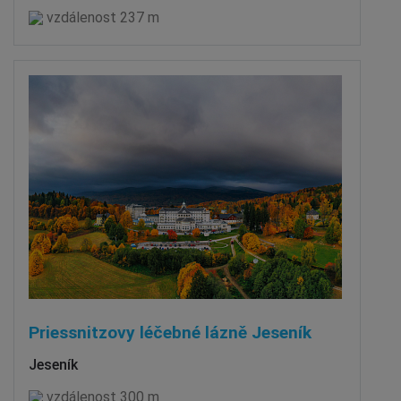
vzdálenost 237 m
Priessnitzovy léčebné lázně Jeseník
Jeseník
vzdálenost 300 m