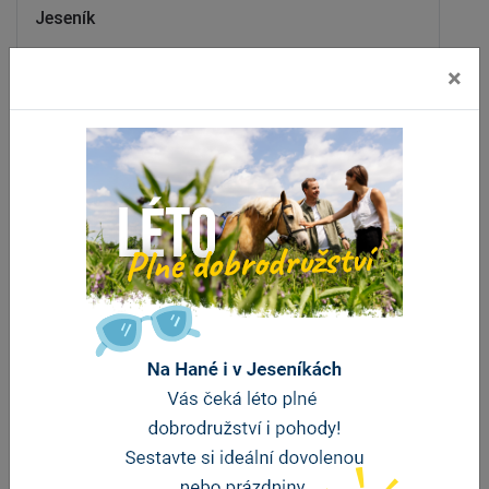
Jeseník
vzdálenost 0 m
×
ZOBRAZIT DALŠÍ
Stravování