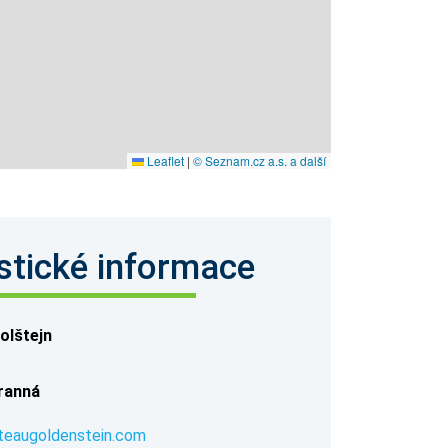
Leaflet
|
© Seznam.cz a.s. a další
stické informace
olštejn
ranná
eaugoldenstein.com