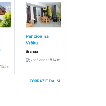
Penzion na
Vršku
n
Branná
vzdálenost 814 m
 155 m
ZOBRAZIT DALŠÍ