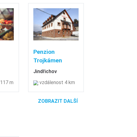
Penzion
Trojkámen
Jindřichov
 117 m
vzdálenost 4 km
ZOBRAZIT DALŠÍ