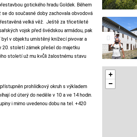
 přestavbou gotického hradu Goldek. Během
níž se do současné doby zachovala obvodová
řestavěná velká věž. Ještě za třicetileté
císařských vojsk před švédskou armádou, pak
 byl v objektu umístěný knížecí pivovar a
y 20. století zámek přešel do majetku
ulého století už mu kvůli žalostnému stavu
+
−
zpřístupněn prohlídkový okruh s výkladem
íhají od úterý do neděle v 10 a ve 14 hodin.
kupiny i mimo uvedenou dobu na tel. +420