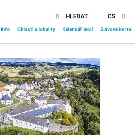
HLEDAT
CS
 info
Oblasti a lokality
Kalendář akcí
Slevová karta