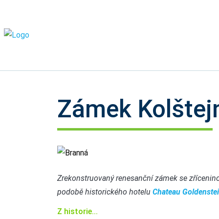
Zámek Kolštej
Branná
Zrekonstruovaný renesanční zámek se zřícenino
podobě historického hotelu
Chateau Goldenste
Z historie...