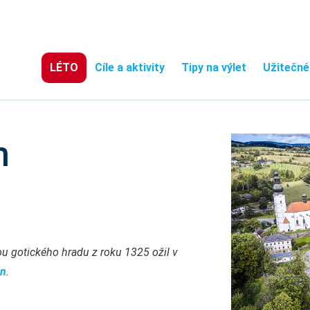
LÉTO
Cíle a aktivity
Tipy na výlet
Užitečné
n
u gotického hradu z roku 1325 ožil v
in
.