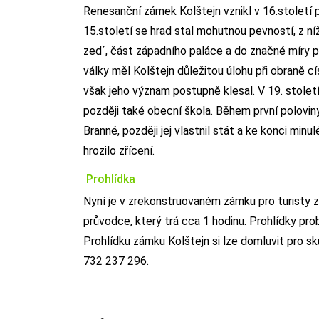
Renesanční zámek Kolštejn vznikl v 16.století
15.století se hrad stal mohutnou pevností, z 
zed´, část západního paláce a do značné míry p
války měl Kolštejn důležitou úlohu při obraně 
však jeho význam postupně klesal. V 19. století
později také obecní škola. Během první polovin
Branné, později jej vlastnil stát a ke konci min
hrozilo zřícení.
Prohlídka
Nyní je v zrekonstruovaném zámku pro turisty 
průvodce, který trá cca 1 hodinu. Prohlídky prob
Prohlídku zámku Kolštejn si lze domluvit pro s
732 237 296.