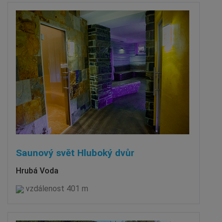
Saunový svět Hluboký dvůr
Hrubá Voda
vzdálenost 401 m