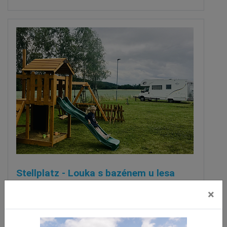
Stellplatz - Louka s bazénem u lesa
Dolany
×
vzdálenost 5.5 km