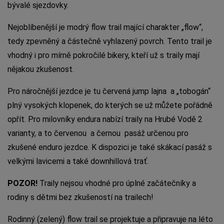
bývalé sjezdovky.
Nejoblíbenější je modrý flow trail mající charakter „flow“,
tedy zpevněný a částečně vyhlazený povrch. Tento trail je
vhodný i pro mírně pokročilé bikery, kteří už s traily mají
nějakou zkušenost.
Pro náročnější jezdce je tu červená jump lajna a „tobogán“
plný vysokých klopenek, do kterých se už můžete pořádně
opřít. Pro milovníky endura nabízí traily na Hrubé Vodě 2
varianty, a to červenou a černou pasáž určenou pro
zkušené enduro jezdce. K dispozici je také skákací pasáž s
velkými lavicemi a také downhillová trať.
POZOR!
Traily nejsou vhodné pro úplné začátečníky a
rodiny s dětmi bez zkušeností na trailech!
Rodinný (zelený) flow trail se projektuje a připravuje na léto