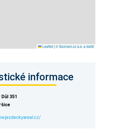
Leaflet
|
© Seznam.cz a.s. a další
stické informace
 Důl 351
ršice
ww.jezdeckyareal.cz/