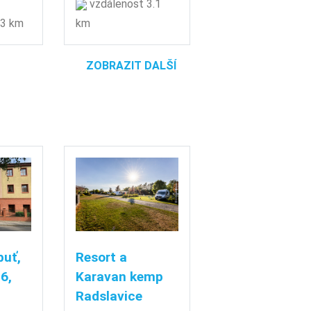
vzdálenost 3.1
 3 km
km
ZOBRAZIT DALŠÍ
buť,
Resort a
6,
Karavan kemp
Radslavice