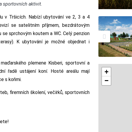
a sportovních aktivit.
u v Tršicích. Nabízí ubytování ve 2, 3 a 4
evizí se satelitním příjmem, bezdrátovým
lnou se sprchovým koutem a WC. Celý penzion
erasy). K ubytování je možné objednat i
maďarského plemene Kisberi, sportovní a
+
ní řadě ustájení koní. Hosté areálu mají
ce s koňmi.
−
teb, firemních školení, večírků, sportovních
dete!