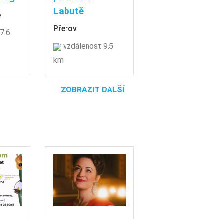
Labutě
e
Přerov
7.6
vzdálenost 9.5
km
ZOBRAZIT DALŠÍ