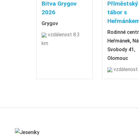
Bitva Grygov
Příměstský
2026
tábor s
Heřmánke
Grygov
Rodinné cent
vzdálenost 8.3
Heřmánek, Ná
km
Svobody 41,
Olomouc
vzdálenost