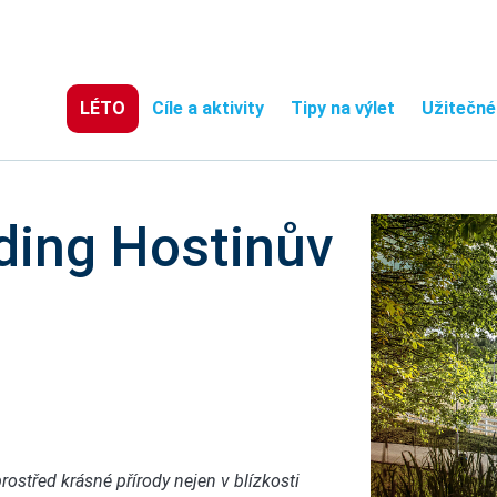
LÉTO
Cíle a aktivity
Tipy na výlet
Užitečné
ding Hostinův
rostřed krásné přírody nejen v blízkosti