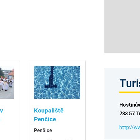
Turi
Hostinův
 v
Koupaliště
783 57 T
h
Penčice
http://w
Penčice