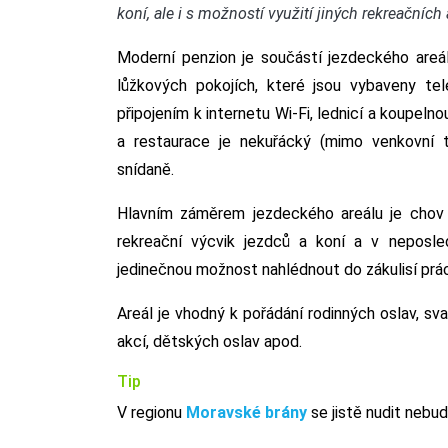
koní, ale i s možností využití jiných rekreačních 
Moderní penzion je součástí jezdeckého areál
lůžkových pokojích, které jsou vybaveny tel
připojením k internetu Wi-Fi, lednicí a koupe
a restaurace je nekuřácký (mimo venkovní t
snídaně.
Hlavním záměrem jezdeckého areálu je chov 
rekreační výcvik jezdců a koní a v neposled
jedinečnou možnost nahlédnout do zákulisí prá
Areál je vhodný k pořádání rodinných oslav, sva
akcí, dětských oslav apod.
Tip
V regionu
Moravské brány
se jistě nudit nebu