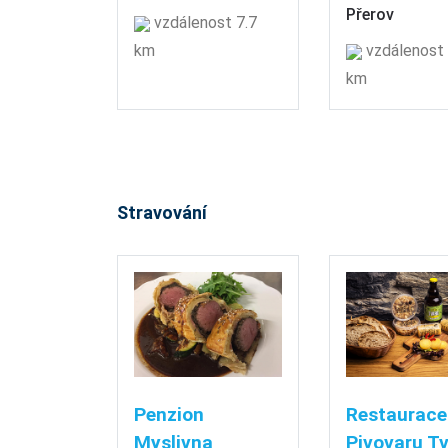
Přerov
vzdálenost 7.7
km
vzdálenost 
km
Stravování
Penzion
Restaurace
Myslivna
Pivovaru T