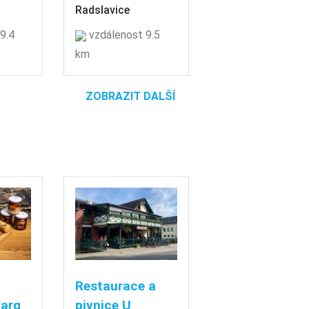
Radslavice
9.4
vzdálenost 9.5
km
ZOBRAZIT DALŠÍ
Restaurace a
varg
pivnice U