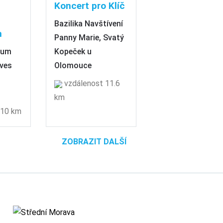
Koncert pro Klíč
Bazilika Navštívení
m
Panny Marie, Svatý
rum
Kopeček u
ves
Olomouce
vzdálenost 11.6
km
 10 km
ZOBRAZIT DALŠÍ