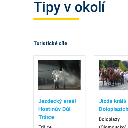
Tipy v okolí
Turistické cíle
Jezdecký areál
Jízda králů
Hostinův Důl
Doloplazíc
Tršice
Doloplazy
Tršice
(Olomoucko)