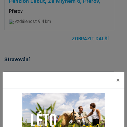
Penzion Labuť, Za Mlýnem 6, Přerov,
Přerov
vzdálenost 9.4 km
ZOBRAZIT DALŠÍ
Stravování
×