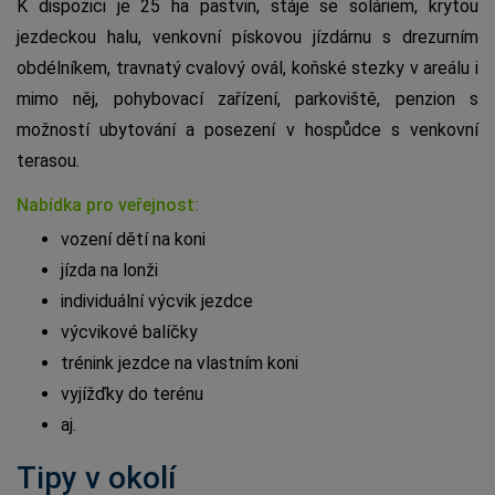
K dispozici je 25 ha pastvin, stáje se soláriem, krytou
jezdeckou halu, venkovní pískovou jízdárnu s drezurním
obdélníkem, travnatý cvalový ovál, koňské stezky v areálu i
mimo něj, pohybovací zařízení, parkoviště, penzion s
možností ubytování a posezení v hospůdce s venkovní
terasou.
Nabídka pro veřejnost:
vození dětí na koni
jízda na lonži
individuální výcvik jezdce
výcvikové balíčky
trénink jezdce na vlastním koni
vyjížďky do terénu
aj.
Tipy v okolí