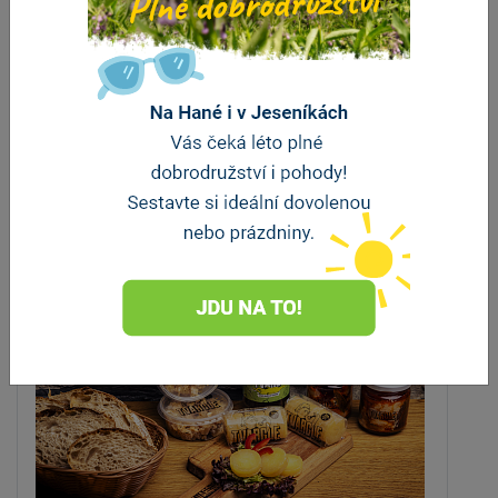
Penzion Myslivna
Velký Újezd
vzdálenost 5.5 km