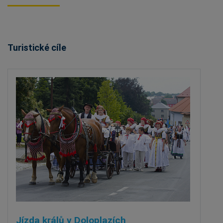
Turistické cíle
Jízda králů v Doloplazích