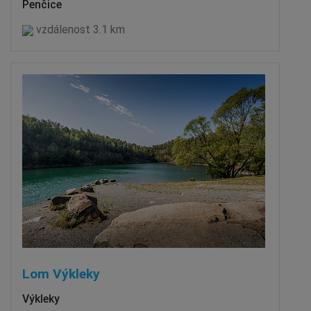
Penčice
vzdálenost 3.1 km
Lom Výkleky
Výkleky