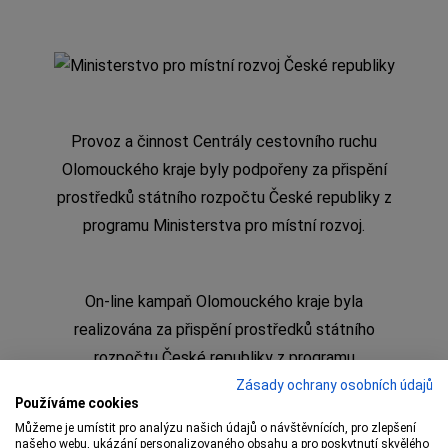
Provoz a činnost Centrály cestovního ruchu
Olomouckého kraje byly podpořeny za přispění
prostředků státního rozpočtu České republiky z
programu Ministerstva pro místní rozvoj.
On-line kampaň Olomouckého kraje byla
realizována za přispění prostředků státního
rozpočtu České republiky z programu
Ministerstva pro místní rozvoj
Zásady ochrany osobních údajů
Používáme cookies
Můžeme je umístit pro analýzu našich údajů o návštěvnících, pro zlepšení
našeho webu, ukázání personalizovaného obsahu a pro poskytnutí skvělého