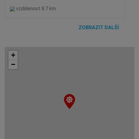
vzdálenost 8.7 km
ZOBRAZIT DALŠÍ
+
−