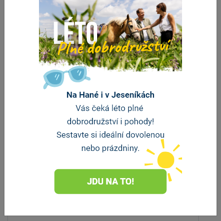
Restaurace Pivovaru Tvarg
Velká Bystřice
vzdálenost 4.9 km