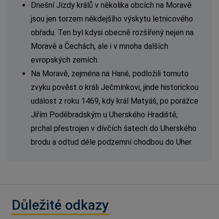
Dnešní Jízdy králů v několika obcích na Moravě
jsou jen torzem někdejšího výskytu letnicového
obřadu. Ten byl kdysi obecně rozšířený nejen na
Moravě a Čechách, ale i v mnoha dalších
evropských zemích.
Na Moravě, zejména na Hané, podložili tomuto
zvyku pověst o králi Ječmínkovi, jinde historickou
událost z roku 1469, kdy král Matyáš, po porážce
Jiřím Poděbradským u Uherského Hradiště,
prchal přestrojen v dívčích šatech do Uherského
brodu a odtud déle podzemní chodbou do Uher.
Důležité odkazy