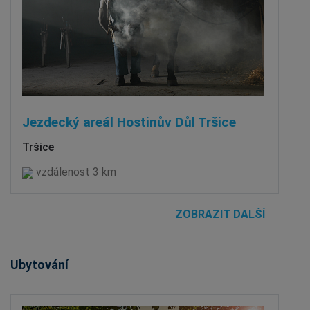
Jezdecký areál Hostinův Důl Tršice
Tršice
vzdálenost 3 km
ZOBRAZIT DALŠÍ
Ubytování