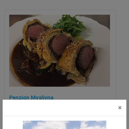
Penzion Myslivna
×
Velký Újezd
vzdálenost 4.9 km