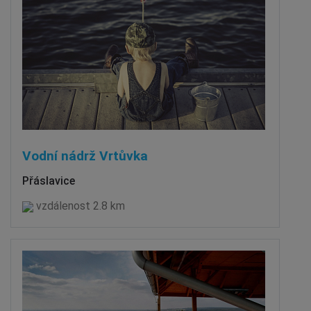
Vodní nádrž Vrtůvka
Přáslavice
vzdálenost 2.8 km