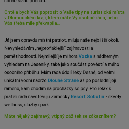
hodně slané příchutě.
Chtěla bych Vás poprosit o Vaše tipy na turistická místa
v Olomouckém kraji, která máte Vy osobně ráda, nebo
Vás třeba mile překvapila…
Já jsem opravdu místní patriot, miluju naše nejbližší okolí.
Nevyhledávám „nejprofláklejší“ zajímavosti a
pamětihodnosti. Nejmilejší je mi hora
Vozka
s nádherným
výhledem na Jeseníky, také jako součást pověstí a mého
osobního příběhu. Mám ráda údolí řeky Desné, od velmi
unikátní vodní nádrže
Dlouhé Stráně
až po poslední její
rameno, kam chodím na procházky se psy. Pro relax s
přáteli ráda navštěvuju Zámecký
Resort Sobotín
- skvělý
wellness, služby i park.
Máte nějaký zajímavý, vtipný zážitek se zákazníkem?