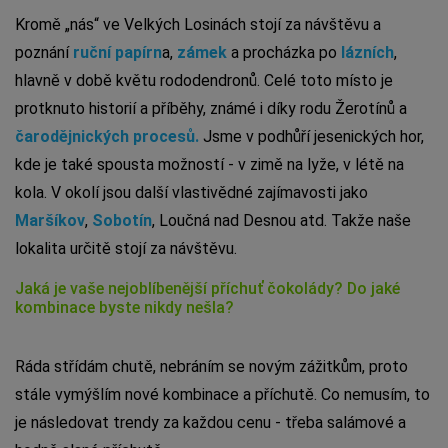
Kromě „nás“ ve Velkých Losinách stojí za návštěvu a
poznání
ruční papírn
a,
zámek
a procházka po
lázních
,
hlavně v době květu rododendronů. Celé toto místo je
protknuto historií a příběhy, známé i díky rodu Žerotínů a
čarodějnických procesů.
Jsme v podhůří jesenických hor,
kde je také spousta možností - v zimě na lyže, v létě na
kola. V okolí jsou další vlastivědné zajímavosti jako
Maršíkov
,
Sobotín
, Loučná nad Desnou atd. Takže naše
lokalita určitě stojí za návštěvu.
Jaká je vaše nejoblíbenější příchuť čokolády? Do jaké
kombinace byste nikdy nešla?
Ráda střídám chutě, nebráním se novým zážitkům, proto
stále vymýšlím nové kombinace a příchutě. Co nemusím, to
je následovat trendy za každou cenu - třeba salámové a