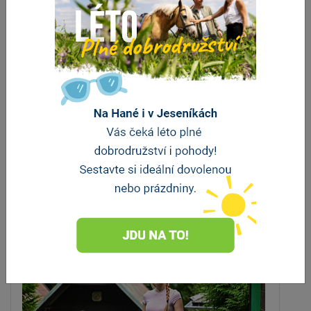
Villa Žerotín
Velké Losiny
vzdálenost 599 m