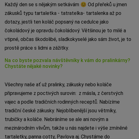
Každý den se s nějakým setkávám 😊 Od přeřeků u jmen
zákusků typu tartaletka - tatratelka- tartalenka až po
dotazy, jestli ten koláč popsaný na cedulce jako
čokoládový je opravdu čokoládový. Většinou je to milé a
vtipné, občas škodolibé, sladkokyselé jako sám život, je to
prostě práce s lidmi a zážitky.
Na co byste pozvala návštěvníky k vám do pralinkárny?
Chystáte nějaké novinky?
Všechny naše ať už pralinky, zákusky nebo koláče
připravujeme z poctivých surovin: z másla, z čerstvých
vajec a podle tradičních rodinných receptů. Nabízíme
tradiční české zákusky. Nejoblíbenější jsou větrníky,
trubičky a koláče. Nebráníme se ale ani novým a
mezinárodním vlivům, takže u nás najdete i výše zmíněné
tartaletky, panna cotty, Pavlova aj. Chystáme do