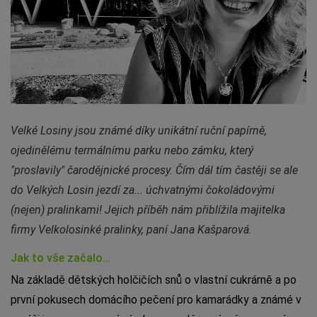
Velké Losiny jsou známé díky unikátní ruční papírně,
ojedinělému termálnímu parku nebo zámku, který
"proslavily" čarodějnické procesy. Čím dál tím častěji se ale
do Velkých Losin jezdí za... úchvatnými čokoládovými
(nejen) pralinkami! Jejich příběh nám přiblížila majitelka
firmy Velkolosinké pralinky, paní Jana Kašparová.
Jak to vše začalo…
Na základě dětských holčičích snů o vlastní cukrárně a po
první pokusech domácího pečení pro kamarádky a známé v