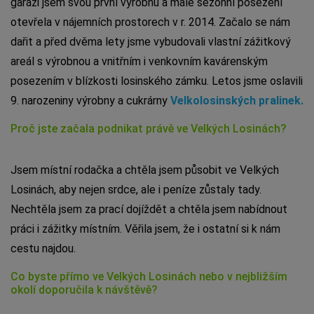
garáži jsem svou první výrobnu a malé sezónní posezení
otevřela v nájemních prostorech v r. 2014. Začalo se nám
dařit a před dvěma lety jsme vybudovali vlastní zážitkový
areál s výrobnou a vnitřním i venkovním kavárenským
posezením v blízkosti losinského zámku. Letos jsme oslavili
9. narozeniny výrobny a cukrárny
Velkolosinských pralinek.
Proč jste začala podnikat právě ve Velkých Losinách?
Jsem místní rodačka a chtěla jsem působit ve Velkých
Losinách, aby nejen srdce, ale i peníze zůstaly tady.
Nechtěla jsem za prací dojíždět a chtěla jsem nabídnout
práci i zážitky místním. Věřila jsem, že i ostatní si k nám
cestu najdou.
Co byste přímo ve Velkých Losinách nebo v nejbližším
okolí doporučila k návštěvě?