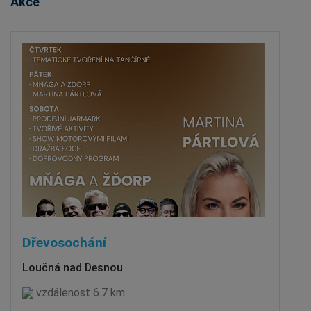
Akce
Dřevosochání
Loučná nad Desnou
vzdálenost 6.7 km