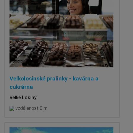
Velkolosinské pralinky - kavárna a
cukrárna
Velké Losiny
vzdálenost 0 m