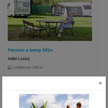
Penzion a kemp Mlýn
Velké Losiny
vzdálenost 545 m
×