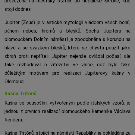
převezena na městský statek do nedaleké Skrbně, kde
stojí dodnes.
Jupiter (Zeus) je v antické mytologii vládcem všech bohů,
pánem nebes, hromů a blesků. Socha Jupitera na
olomouckém Dolním náměstí je zpodobněna s korunou na
hlavě a se svazkem blesků, které se chystá použít jako
zbraň proti nepříteli. Jupiter nejenže ovládal počasí, ale
také rozhodoval o vítězství ve válce, což bylo také
důležitým motivem pro realizaci Jupiterovy kašny v
Olomouci.
Kašna Tritonů
Kašna se sousoším, vytvořeným podle italských vzorů, je
jednou z prvních realizací olomouckého kameníka Václava
Rendera.
Kašna Tritónů, stojící na náměstí Republiky, je pokládána za