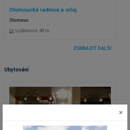
Olomoucká radnice a orloj
Olomouc
vzdálenost 48 m
ZOBRAZIT DALŠÍ
Ubytování
×