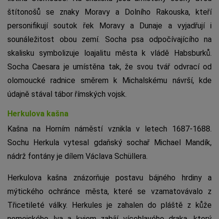
štítonošů se znaky Moravy a Dolního Rakouska, kteří
personifikují soutok řek Moravy a Dunaje a vyjadřují i
sounáležitost obou zemí. Socha psa odpočívajícího na
skalisku symbolizuje loajalitu města k vládě Habsburků.
Socha Caesara je umístěna tak, že svou tvář odvrací od
olomoucké radnice směrem k Michalskému návrší, kde
údajně stával tábor římských vojsk.
Herkulova kašna
Kašna na Horním náměstí vznikla v letech 1687-1688.
Sochu Herkula vytesal gdaňský sochař Michael Mandík,
nádrž fontány je dílem Václava Schüllera.
Herkulova kašna znázorňuje postavu bájného hrdiny a
mýtického ochránce města, které se vzamatovávalo z
Třicetileté války. Herkules je zahalen do pláště z kůže
nemejského lva a kyjem zabíjí vícehlavého draka, který