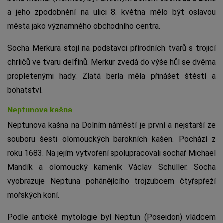
a jeho zpodobnění na ulici 8. května mělo být oslavou
města jako významného obchodního centra.
Socha Merkura stojí na podstavci přírodních tvarů s trojicí
chrličů ve tvaru delfínů. Merkur zvedá do výše hůl se dvěma
propletenými hady. Zlatá berla měla přinášet štěstí a
bohatství.
Neptunova kašna
Neptunova kašna na Dolním náměstí je první a nejstarší ze
souboru šesti olomouckých barokních kašen. Pochází z
roku 1683. Na jejím vytvoření spolupracovali sochař Michael
Mandík a olomoucký kameník Václav Schüller. Socha
vyobrazuje Neptuna pohánějícího trojzubcem čtyřspřeží
mořských koní.
Podle antické mytologie byl Neptun (Poseidon) vládcem