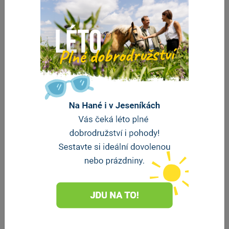
Penzion Na Hradě
Olomouc
vzdálenost 123 m