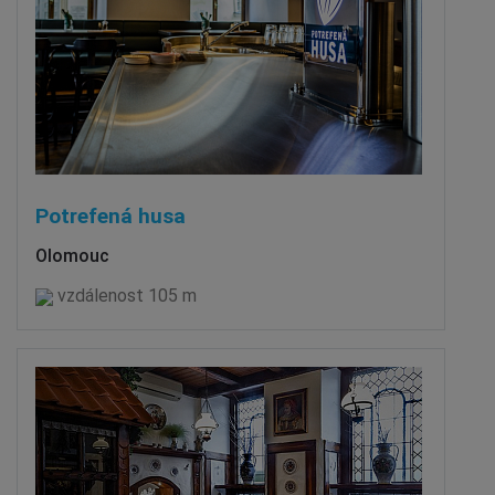
Potrefená husa
Olomouc
vzdálenost 105 m