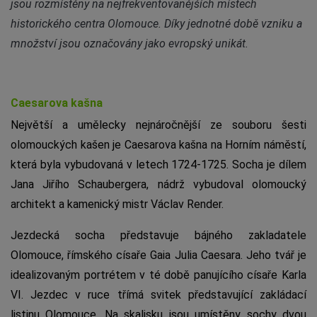
jsou rozmístěny na nejfrekventovanějších místech
historického centra Olomouce. Díky jednotné době vzniku a
množství jsou označovány jako evropský unikát.
Caesarova kašna
Největší a umělecky nejnáročnější ze souboru šesti
olomouckých kašen je Caesarova kašna na Horním náměstí,
která byla vybudovaná v letech 1724-1725. Socha je dílem
Jana Jiřího Schaubergera, nádrž vybudoval olomoucký
architekt a kamenický mistr Václav Render.
Jezdecká socha představuje bájného zakladatele
Olomouce, římského císaře Gaia Julia Caesara. Jeho tvář je
idealizovaným portrétem v té době panujícího císaře Karla
VI. Jezdec v ruce třímá svitek představující zakládací
listinu Olomouce. Na skalisku jsou umístěny sochy dvou