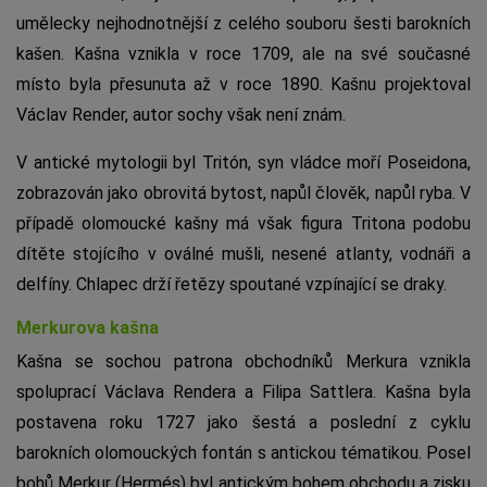
umělecky nejhodnotnější z celého souboru šesti barokních
kašen. Kašna vznikla v roce 1709, ale na své současné
místo byla přesunuta až v roce 1890. Kašnu projektoval
Václav Render, autor sochy však není znám.
V antické mytologii byl Tritón, syn vládce moří Poseidona,
zobrazován jako obrovitá bytost, napůl člověk, napůl ryba. V
případě olomoucké kašny má však figura Tritona podobu
dítěte stojícího v oválné mušli, nesené atlanty, vodnáři a
delfíny. Chlapec drží řetězy spoutané vzpínající se draky.
Merkurova kašna
Kašna se sochou patrona obchodníků Merkura vznikla
spoluprací Václava Rendera a Filipa Sattlera. Kašna byla
postavena roku 1727 jako šestá a poslední z cyklu
barokních olomouckých fontán s antickou tématikou. Posel
bohů Merkur (Hermés) byl antickým bohem obchodu a zisku