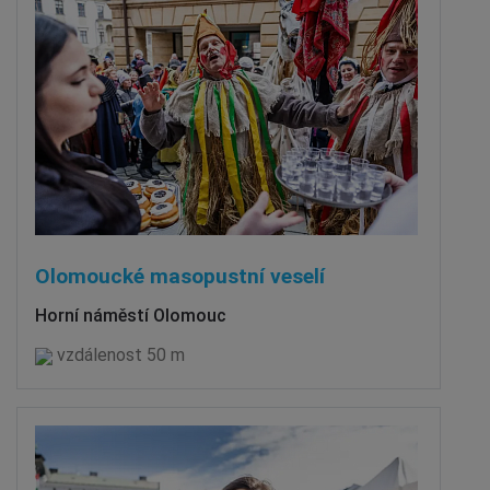
Olomoucké masopustní veselí
Horní náměstí Olomouc
vzdálenost 50 m