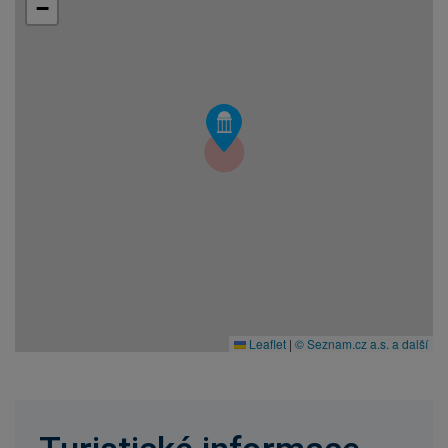
−
Leaflet
|
© Seznam.cz a.s. a další