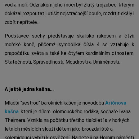
vod a moří. Odznakem jeho moci byl zlatý trojzubec, kterým
dokázal rozpoutat i utišit nejstrašnější bouře, rozdrtit skály i
zabít nepřítele.
Podstavec sochy představuje skalisko rákosem a čtyři
mořské koně, přičemž symbolika čísla 4 se vztahuje k
prapočátku světa a také ke čtyřem kardinálním ctnostem:
Statečnosti, Spravedlnosti, Moudrosti a Umírněnosti.
A ještě jedna kašna...
Mladší "sestrou" barokních kašen je novodobá
Ariónova
kašna
, která je dílem olomouckého rodáka, sochaře Ivana
Theimera. Vznikla na počátku třetího tisíciletí a v horkých
letních měsících slouží dětem jako brouzdaliště a
kolemjdoucí vybízí k osvěžení. Najdete ji na Horním náměstí