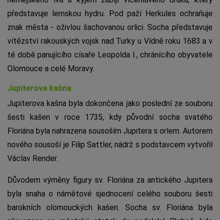
představuje lernskou hydru. Pod paží Herkules ochraňuje
znak města - oživlou šachovanou orlici. Socha představuje
vítězství rakouských vojsk nad Turky u Vídně roku 1683 a v
té době panujícího císaře Leopolda I., chránícího obyvatele
Olomouce a celé Moravy.
Jupiterova kašna
Jupiterova kašna byla dokončena jako poslední ze souboru
šesti kašen v roce 1735, kdy původní socha svatého
Floriána byla nahrazena sousoším Jupitera s orlem. Autorem
nového sousoší je Filip Sattler, nádrž s podstavcem vytvořil
Václav Render.
Důvodem výměny figury sv. Floriána za antického Jupitera
byla snaha o námětové sjednocení celého souboru šesti
barokních olomouckých kašen. Socha sv. Floriána byla