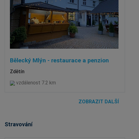
Bělecký Mlýn - restaurace a penzion
Zdětín
vzdálenost 7.2 km
ZOBRAZIT DALŠÍ
Stravování