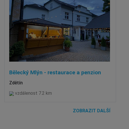
Bělecký Mlýn - restaurace a penzion
Zdětín
vzdálenost 7.2 km
ZOBRAZIT DALŠÍ