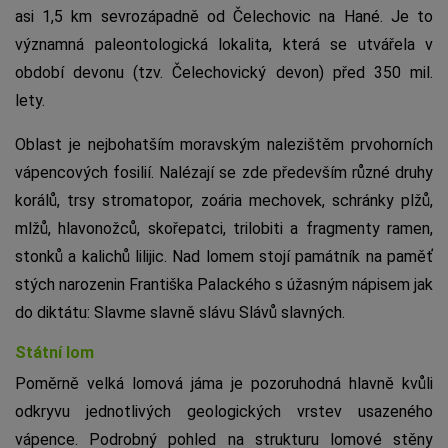
asi 1,5 km sevrozápadně od Čelechovic na Hané. Je to
významná paleontologická lokalita, která se utvářela v
období devonu (tzv. Čelechovický devon) před 350 mil.
lety.
Oblast je nejbohatším moravským nalezištěm prvohorních
vápencových fosilií. Nalézají se zde především různé druhy
korálů, trsy stromatopor, zoária mechovek, schránky plžů,
mlžů, hlavonožců, skořepatci, trilobiti a fragmenty ramen,
stonků a kalichů lilijic. Nad lomem stojí památník na paměť
stých narozenin Františka Palackého s úžasným nápisem jak
do diktátu: Slavme slavně slávu Slávů slavných.
Státní lom
Poměrně velká lomová jáma je pozoruhodná hlavně kvůli
odkryvu jednotlivých geologických vrstev usazeného
vápence. Podrobný pohled na strukturu lomové stěny