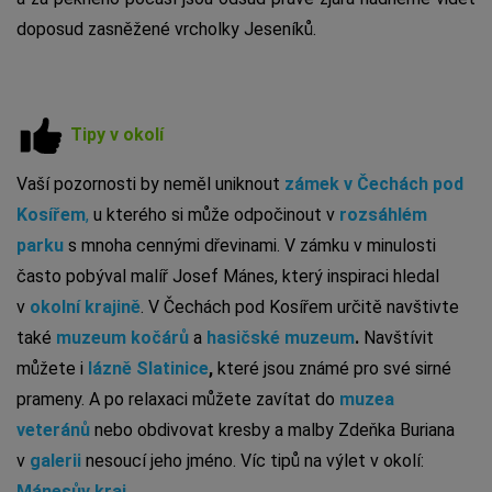
doposud zasněžené vrcholky Jeseníků.
Tipy v okolí
Vaší pozornosti by neměl uniknout
zámek v Čechách pod
Kosířem
,
u kterého si může odpočinout v
rozsáhlém
parku
s mnoha cennými dřevinami. V zámku v minulosti
často pobýval malíř Josef Mánes, který inspiraci hledal
v
okolní krajině
. V Čechách pod Kosířem určitě navštivte
také
muzeum kočárů
a
hasičské muzeum
.
Navštívit
můžete i
lázně Slatinice
,
které jsou známé pro své sirné
prameny. A po relaxaci můžete zavítat do
muzea
veteránů
nebo obdivovat kresby a malby Zdeňka Buriana
v
galerii
nesoucí jeho jméno. Víc tipů na výlet v okolí:
Mánesův kraj.