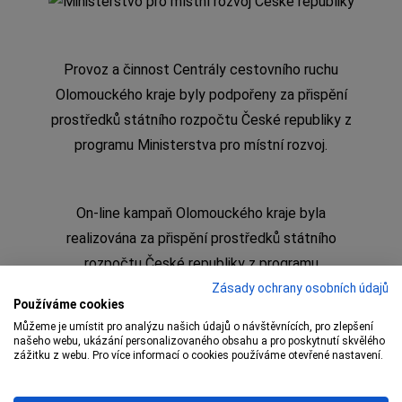
Provoz a činnost Centrály cestovního ruchu
Olomouckého kraje byly podpořeny za přispění
prostředků státního rozpočtu České republiky z
programu Ministerstva pro místní rozvoj.
On-line kampaň Olomouckého kraje byla
realizována za přispění prostředků státního
rozpočtu České republiky z programu
Ministerstva pro místní rozvoj
Zásady ochrany osobních údajů
Používáme cookies
Můžeme je umístit pro analýzu našich údajů o návštěvnících, pro zlepšení
našeho webu, ukázání personalizovaného obsahu a pro poskytnutí skvělého
zážitku z webu. Pro více informací o cookies používáme otevřené nastavení.
Copyright © 2009 – 1 Olomoucký kraj,
Centrála