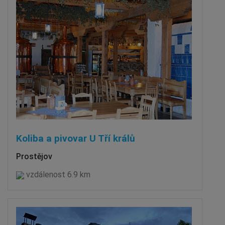
Koliba a pivovar U Tří králů
Prostějov
vzdálenost 6.9 km