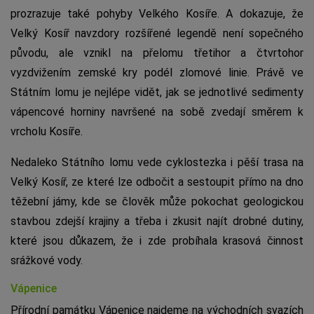
prozrazuje také pohyby Velkého Kosíře. A dokazuje, že
Velký Kosíř navzdory rozšířené legendě není sopečného
původu, ale vznikl na přelomu třetihor a čtvrtohor
vyzdvižením zemské kry podél zlomové linie. Právě ve
Státním lomu je nejlépe vidět, jak se jednotlivé sedimenty
vápencové horniny navršené na sobě zvedají směrem k
vrcholu Kosíře.
Nedaleko Státního lomu vede cyklostezka i pěší trasa na
Velký Kosíř, ze které lze odbočit a sestoupit přímo na dno
těžební jámy, kde se člověk může pokochat geologickou
stavbou zdejší krajiny a třeba i zkusit najít drobné dutiny,
které jsou důkazem, že i zde probíhala krasová činnost
srážkové vody.
Vápenice
Přírodní památku Vápenice najdeme na východních svazích