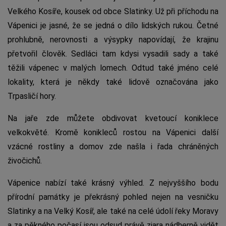
Velkého Kosíře, kousek od obce Slatinky. Už při příchodu na
Vápenici je jasné, že se jedná o dílo lidských rukou. Četné
prohlubně, nerovnosti a výsypky napovídají, že krajinu
přetvořil člověk. Sedláci tam kdysi vysadili sady a také
těžili vápenec v malých lomech. Odtud také jméno celé
lokality, která je někdy také lidově označována jako
Trpasličí hory.
Na jaře zde můžete obdivovat kvetoucí koniklece
velkokvěté. Kromě konikleců rostou na Vápenici další
vzácné rostliny a domov zde našla i řada chráněných
živočichů.
Vápenice nabízí také krásný výhled. Z nejvyššího bodu
přírodní památky je překrásný pohled nejen na vesničku
Slatinky a na Velký Kosíř, ale také na celé údolí řeky Moravy
a za pěkného počasí jsou odsud právě zjara nádherně vidět