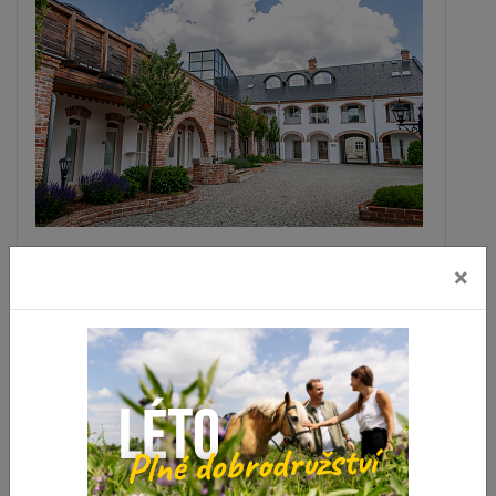
Penzion Majorka
×
Slatinice
vzdálenost 3.5 km