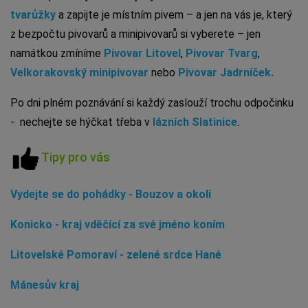
tvarůžky
a zapijte je místním pivem – a jen na vás je, který
z bezpočtu pivovarů a minipivovarů si vyberete – jen
namátkou zmíníme
Pivovar Litovel
,
Pivovar Tvarg
,
Velkorakovský minipivovar
nebo
Pivovar Jadrníček.
Po dni plném poznávání si každý zaslouží trochu odpočinku
- nechejte se hýčkat třeba v
lázních Slatinice
.
Tipy pro vás
Vydejte se do pohádky - Bouzov a okolí
Konicko - kraj vděčící za své jméno koním
Litovelské Pomoraví - zelené srdce Hané
Mánesův kraj