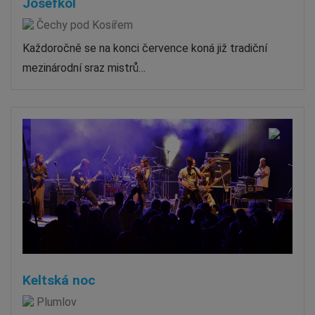
Josefkol
Čechy pod Kosířem
Každoročně se na konci července koná již tradiční
mezinárodní sraz mistrů…
Keltská noc
Plumlov