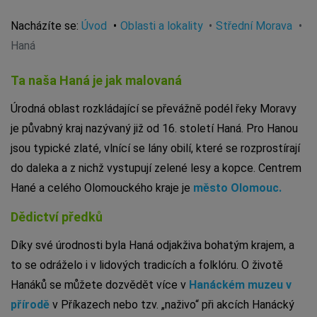
Nacházíte se:
Úvod
Oblasti a lokality
Střední Morava
Haná
Ta naša Haná je jak malovaná
Úrodná oblast rozkládající se převážně podél řeky Moravy
je půvabný kraj nazývaný již od 16. století Haná. Pro Hanou
jsou typické zlaté, vlnící se lány obilí, které se rozprostírají
do daleka a z nichž vystupují zelené lesy a kopce. Centrem
Hané a celého Olomouckého kraje je
město Olomouc.
Dědictví předků
Díky své úrodnosti byla Haná odjakživa bohatým krajem, a
to se odráželo i v lidových tradicích a folklóru. O životě
Hanáků se můžete dozvědět více v
Hanáckém muzeu v
přírodě
v Příkazech nebo tzv. „naživo“ při akcích Hanácký