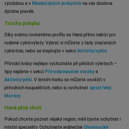
výzdobou a v
Mladečských jeskyních
na vás doslova
dýchne pravěk.
Trocha pohybu
Díky svému rovinatému profilu se Haná přímo nabízí pro
rodinné cyklovýlety. Vybrat si můžete z řady značených
cyklotras, nebo se inspirujte v sekci
Aktivity/cyklo
.
Přírodní krásy nejlépe vychutnáte při pěšíích výletech –
tipy najdete v sekci
Příroda/naučné stezky
a
Aktivity/pěší.
V letním horku se můžete osvěžit v
přírodních koupalištích, nebo si vychutnat
sjezd řeky
Moravy
.
Haná plná chutí
Pokud chcete poznat nějaký region, měli byste ochutnat i
místní speciality. Ochutnejte jedinečné
Olomoucké