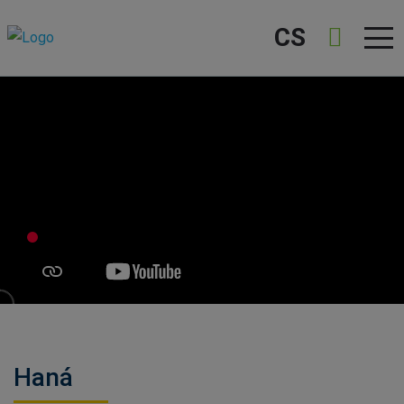
CS
Haná