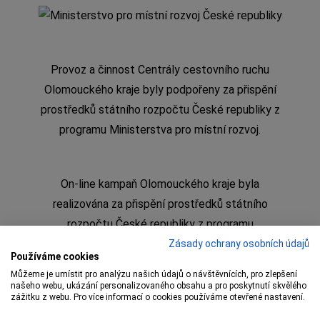
Provoz a činnost Centrály cestovního ruchu
Olomouckého kraje byly podpořeny za přispění
prostředků státního rozpočtu České republiky z
programu Ministerstva pro místní rozvoj.
On-line kampaň Olomouckého kraje byla
realizována za přispění prostředků státního
rozpočtu České republiky z programu
Ministerstva pro místní rozvoj
Zásady ochrany osobních údajů
Používáme cookies
Můžeme je umístit pro analýzu našich údajů o návštěvnících, pro zlepšení
našeho webu, ukázání personalizovaného obsahu a pro poskytnutí skvělého
zážitku z webu. Pro více informací o cookies používáme otevřené nastavení.