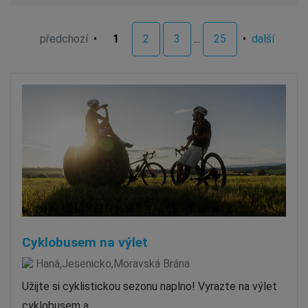
předchozí
•
1
2
3
...
25
•
další
Cyklobusem na výlet
Haná,Jesenicko,Moravská Brána
Užijte si cyklistickou sezonu naplno! Vyrazte na výlet
cyklobusem a…