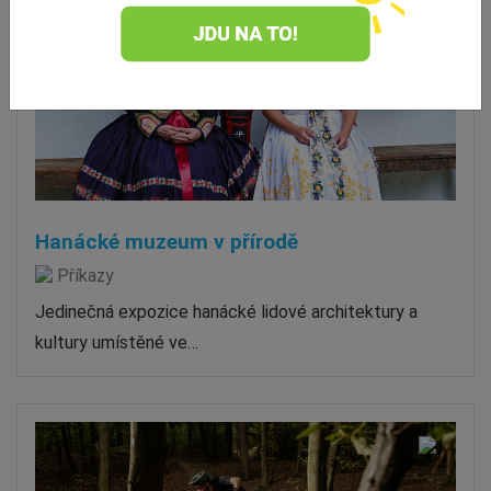
Hanácké muzeum v přírodě
Příkazy
Jedinečná expozice hanácké lidové architektury a
kultury umístěné ve…