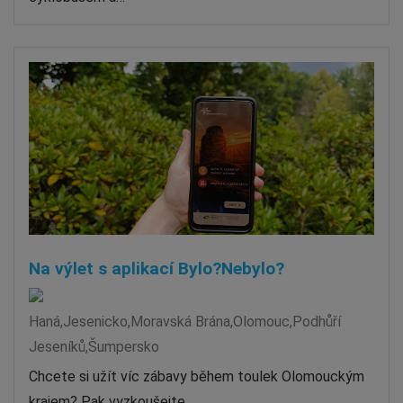
Na výlet s aplikací Bylo?Nebylo?
Haná,Jesenicko,Moravská Brána,Olomouc,Podhůří
Jeseníků,Šumpersko
Chcete si užít víc zábavy během toulek Olomouckým
krajem? Pak vyzkoušejte…