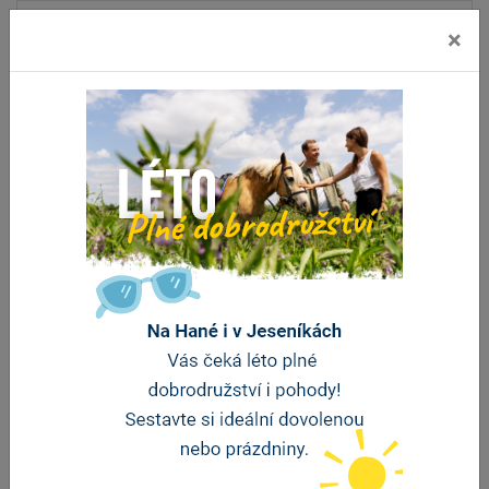
×
Chráněná krajinná oblast Litovelské
Pomoraví
Chráněnou krajinnou oblast Litovelské Pomoraví tvoří
komplex rozsáhlých…