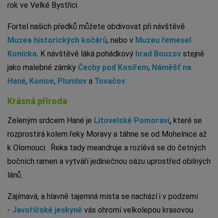
rok ve Velké Bystřici.
Fortel našich předků můžete obdivovat při návštěvě
Muzea historických kočárů
, nebo v
Muzeu řemesel
Konicka.
K návštěvě láká pohádkový
hrad Bouzov
stejně
jako malebné zámky
Čechy pod Kosířem
,
Náměšť na
Hané
,
Konice
,
Plumlov
a
Tovačov
.
Krásná příroda
Zeleným srdcem Hané je
Litovelské Pomoraví
,
které se
rozprostírá kolem řeky Moravy a táhne se od Mohelnice až
k Olomouci. Řeka tady meandruje a rozlévá se do četných
bočních ramen a vytváří jedinečnou oázu uprostřed obilných
lánů.
Zajímavá, a hlavně tajemná místa se nachází i v podzemí
-
Javoříčské jeskyně
vás ohromí velkolepou krasovou